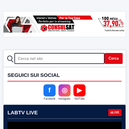
CERCA
Cerca
SEGUICI SUI SOCIAL
f
◎
▶
Facebook
Instagram
YouTube
LABTV LIVE
LIVE