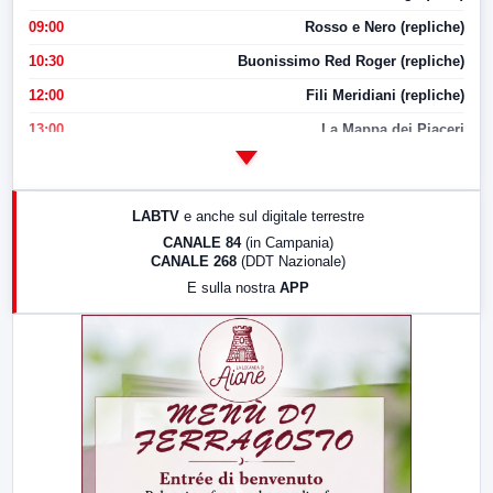
09:00
Rosso e Nero (repliche)
10:30
Buonissimo Red Roger (repliche)
12:00
Fili Meridiani (repliche)
13:00
La Mappa dei Piaceri
14:00
LabNews
17:00
LabNews (replica)
LABTV
e anche sul digitale terrestre
18:30
Di Faccia e di Profilo (repliche)
CANALE 84
(in Campania)
CANALE 268
(DDT Nazionale)
19:30
LabNews (Diretta)
E sulla nostra
APP
21:00
Free Sport
23:00
LabNews (replica)