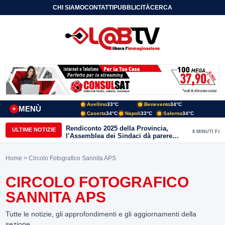
CHI SIAMO
CONTATTI
PUBBLICITÀ
CERCA
Avellino
33°C
Benevento
34°C
MENÙ
+
Caserta
34°C
Napoli
33°C
Salerno
34°C
Rendiconto 2025 della Provincia,
ULTIME NOTIZIE
8 MINUTI FA
l’Assemblea dei Sindaci dà parere
favorevole all’unanimità
Home
> Circolo Fotografico Sannita APS
CIRCOLO FOTOGRAFICO
SANNITA APS
Tutte le notizie, gli approfondimenti e gli aggiornamenti della
sezione.