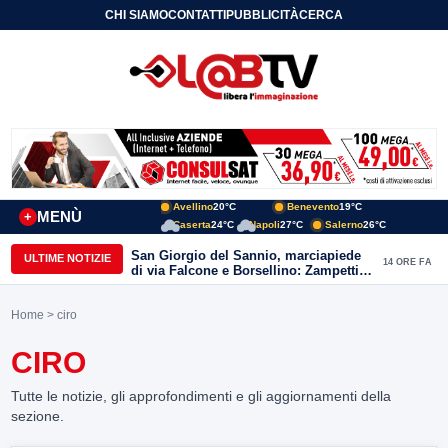
CHI SIAMO
CONTATTI
PUBBLICITÀ
CERCA
Avellino
20°C
Benevento
19°C
MENÙ
+
Caserta
24°C
Napoli
27°C
Salerno
26°C
San Giorgio del Sannio, marciapiede
ULTIME NOTIZIE
14 ORE FA
di via Falcone e Borsellino: Zampetti e
Lombardi replicano alle polemiche
Home
> ciro
CIRO
Tutte le notizie, gli approfondimenti e gli aggiornamenti della
sezione.