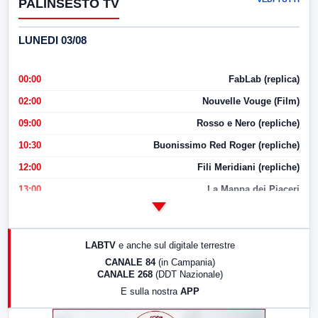
PALINSESTO TV
LUNEDI 03/08
00:00
FabLab (replica)
02:00
Nouvelle Vouge (Film)
09:00
Rosso e Nero (repliche)
10:30
Buonissimo Red Roger (repliche)
12:00
Fili Meridiani (repliche)
13:00
La Mappa dei Piaceri
14:00
LabNews
17:00
LabNews (replica)
LABTV
e anche sul digitale terrestre
18:30
Di Faccia e di Profilo (repliche)
CANALE 84
(in Campania)
CANALE 268
(DDT Nazionale)
19:30
LabNews (Diretta)
E sulla nostra
APP
21:00
Free Sport