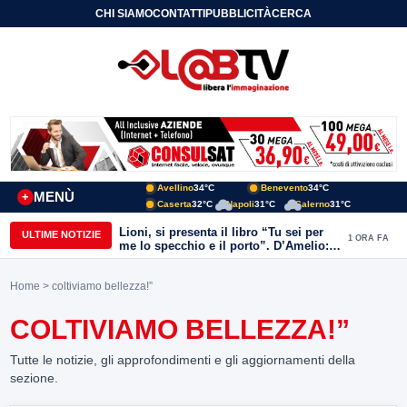
CHI SIAMO
CONTATTI
PUBBLICITÀ
CERCA
Avellino
34°C
Benevento
34°C
MENÙ
+
Caserta
32°C
Napoli
31°C
Salerno
31°C
Lioni, si presenta il libro “Tu sei per
ULTIME NOTIZIE
1 ORA FA
me lo specchio e il porto”. D’Amelio:
“Gettiamo un seme d’impegno futuro
per tante e tanti”
Home
> coltiviamo bellezza!”
COLTIVIAMO BELLEZZA!”
Tutte le notizie, gli approfondimenti e gli aggiornamenti della
sezione.