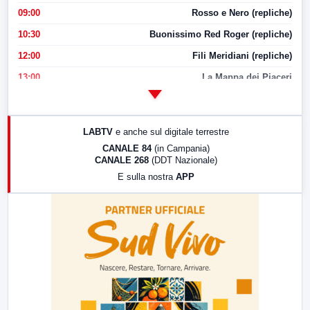
09:00
Rosso e Nero (repliche)
10:30
Buonissimo Red Roger (repliche)
12:00
Fili Meridiani (repliche)
13:00
La Mappa dei Piaceri
14:00
LabNews
17:00
LabNews (replica)
LABTV
e anche sul digitale terrestre
18:30
Di Faccia e di Profilo (repliche)
CANALE 84
(in Campania)
CANALE 268
(DDT Nazionale)
19:30
LabNews (Diretta)
E sulla nostra
APP
21:00
Free Sport
23:00
LabNews (replica)