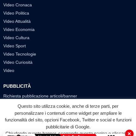
Video Cronaca
Video Politica
Video Attualità
Video Economia
Video Cultura
Video Sport
Video Tecnologie
Video Curiosità
Video
PUBBLICITÀ
Richiesta pubblicazione articoli/banner
Questo sito utilizza cookie, anche di terze parti, per
SEGUICI SUI SOCIAL
personalizzare i contenuti come widget per ampliare le
f
◎
▶
funzionalità del sito, opzioni Facebook, Twitter e social e funzioni
pubblicitarie di Google.
Facebook
Instagram
YouTube
×
Chiudendo questo banner, scorrendo questa pagina o cliccando