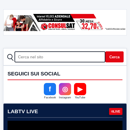
CERCA
Cerca
SEGUICI SUI SOCIAL
f
◎
▶
Facebook
Instagram
YouTube
LABTV LIVE
LIVE