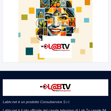
Labtv.net è un prodotto Consulservice S.r.l.
Labtv.net è il sito ufficiale del canale televisivo di Lab Tv canale 84