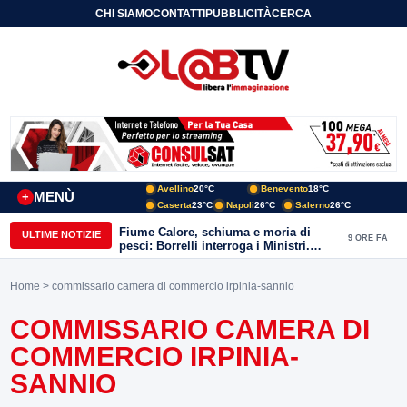
CHI SIAMO
CONTATTI
PUBBLICITÀ
CERCA
Avellino
20°C
Benevento
18°C
MENÙ
+
Caserta
23°C
Napoli
26°C
Salerno
26°C
Fiume Calore, schiuma e moria di
ULTIME NOTIZIE
9 ORE FA
pesci: Borrelli interroga i Ministri.
“Benevento paga l’assenza del
depuratore
Home
> commissario camera di commercio irpinia-sannio
COMMISSARIO CAMERA DI
COMMERCIO IRPINIA-
SANNIO