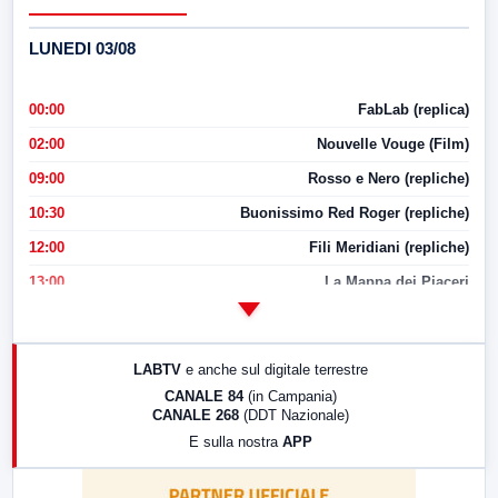
LUNEDI 03/08
00:00
FabLab (replica)
02:00
Nouvelle Vouge (Film)
09:00
Rosso e Nero (repliche)
10:30
Buonissimo Red Roger (repliche)
12:00
Fili Meridiani (repliche)
13:00
La Mappa dei Piaceri
14:00
LabNews
17:00
LabNews (replica)
LABTV
e anche sul digitale terrestre
18:30
Di Faccia e di Profilo (repliche)
CANALE 84
(in Campania)
CANALE 268
(DDT Nazionale)
19:30
LabNews (Diretta)
E sulla nostra
APP
21:00
Free Sport
23:00
LabNews (replica)