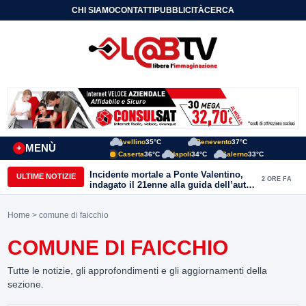
CHI SIAMO
CONTATTI
PUBBLICITÀ
CERCA
Avellino
35°C
Benevento
37°C
MENÙ
+
Caserta
36°C
Napoli
34°C
Salerno
33°C
Incidente mortale a Ponte Valentino,
ULTIME NOTIZIE
2 ORE FA
indagato il 21enne alla guida dell’auto:
ipotesi di duplice omicidio stradale
Home
> comune di faicchio
COMUNE DI FAICCHIO
Tutte le notizie, gli approfondimenti e gli aggiornamenti della
sezione.