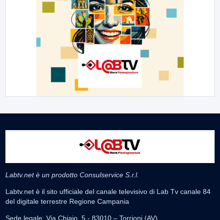
Labtv.net è un prodotto Consulservice S.r.l.
Labtv.net è il sito ufficiale del canale televisivo di Lab Tv canale 84
del digitale terrestre Regione Campania
Sede legale: Via Chiaio, 5 - 83010 – Torrioni (AV)