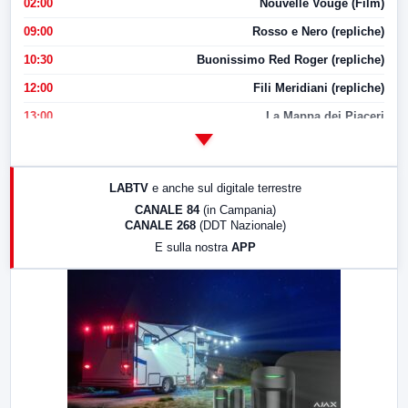
02:00
Nouvelle Vouge (Film)
09:00
Rosso e Nero (repliche)
10:30
Buonissimo Red Roger (repliche)
12:00
Fili Meridiani (repliche)
13:00
La Mappa dei Piaceri
14:00
LabNews
17:00
LabNews (replica)
LABTV
e anche sul digitale terrestre
18:30
Di Faccia e di Profilo (repliche)
CANALE 84
(in Campania)
CANALE 268
(DDT Nazionale)
19:30
LabNews (Diretta)
E sulla nostra
APP
21:00
Free Sport
23:00
LabNews (replica)