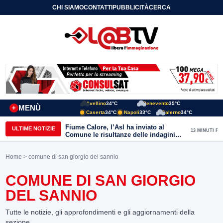
CHI SIAMO
CONTATTI
PUBBLICITÀ
CERCA
Avellino
34°C
Benevento
35°C
MENÙ
+
Caserta
34°C
Napoli
33°C
Salerno
34°C
Fiume Calore, l’Asl ha inviato al
ULTIME NOTIZIE
13 MINUTI FA
Comune le risultanze delle indagini
effettuate
Home
> comune di san giorgio del sannio
COMUNE DI SAN GIORGIO
DEL SANNIO
Tutte le notizie, gli approfondimenti e gli aggiornamenti della
sezione.