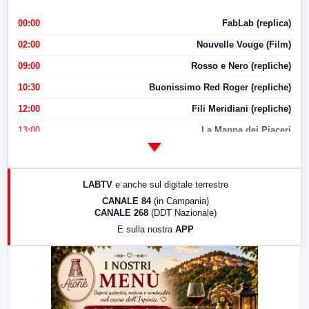
00:00
FabLab (replica)
02:00
Nouvelle Vouge (Film)
09:00
Rosso e Nero (repliche)
10:30
Buonissimo Red Roger (repliche)
12:00
Fili Meridiani (repliche)
13:00
La Mappa dei Piaceri
14:00
LabNews
17:00
LabNews (replica)
LABTV
e anche sul digitale terrestre
18:30
Di Faccia e di Profilo (repliche)
CANALE 84
(in Campania)
CANALE 268
(DDT Nazionale)
19:30
LabNews (Diretta)
E sulla nostra
APP
21:00
Free Sport
23:00
LabNews (replica)