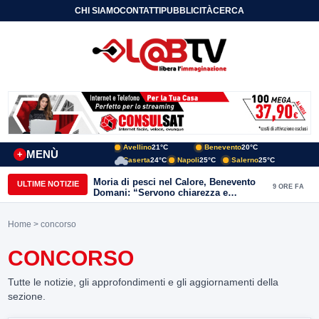
CHI SIAMO
CONTATTI
PUBBLICITÀ
CERCA
Avellino
21°C
Benevento
20°C
MENÙ
+
Caserta
24°C
Napoli
25°C
Salerno
25°C
Moria di pesci nel Calore, Benevento
ULTIME NOTIZIE
9 ORE FA
Domani: “Servono chiarezza e
approfondimenti sulla gestione
ambientale”
Home
> concorso
CONCORSO
Tutte le notizie, gli approfondimenti e gli aggiornamenti della
sezione.