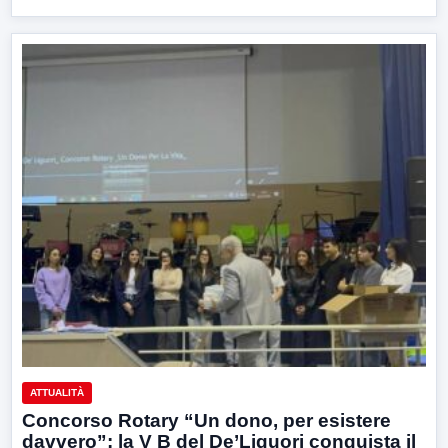
ATTUALITÀ
Concorso Rotary “Un dono, per esistere
davvero”: la V B del De’Liguori conquista il