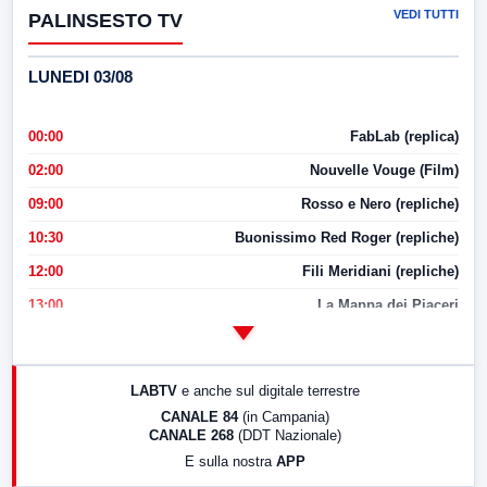
VEDI TUTTI
PALINSESTO TV
LUNEDI 03/08
00:00
FabLab (replica)
02:00
Nouvelle Vouge (Film)
09:00
Rosso e Nero (repliche)
10:30
Buonissimo Red Roger (repliche)
12:00
Fili Meridiani (repliche)
13:00
La Mappa dei Piaceri
14:00
LabNews
17:00
LabNews (replica)
LABTV
e anche sul digitale terrestre
18:30
Di Faccia e di Profilo (repliche)
CANALE 84
(in Campania)
CANALE 268
(DDT Nazionale)
19:30
LabNews (Diretta)
E sulla nostra
APP
21:00
Free Sport