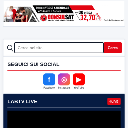
CERCA
Cerca
SEGUICI SUI SOCIAL
f
◎
▶
Facebook
Instagram
YouTube
LABTV LIVE
LIVE