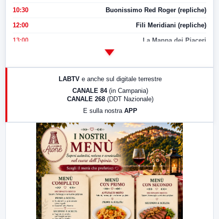
10:30
Buonissimo Red Roger (repliche)
12:00
Fili Meridiani (repliche)
13:00
La Mappa dei Piaceri
14:00
LabNews
17:00
LabNews (replica)
LABTV
e anche sul digitale terrestre
18:30
Di Faccia e di Profilo (repliche)
CANALE 84
(in Campania)
CANALE 268
(DDT Nazionale)
19:30
LabNews (Diretta)
E sulla nostra
APP
21:00
Free Sport
23:00
LabNews (replica)