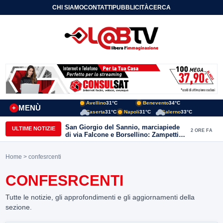
CHI SIAMO
CONTATTI
PUBBLICITÀ
CERCA
Avellino
31°C
Benevento
34°C
MENÙ
+
Caserta
31°C
Napoli
31°C
Salerno
33°C
San Giorgio del Sannio, marciapiede
ULTIME NOTIZIE
2 ORE FA
di via Falcone e Borsellino: Zampetti e
Lombardi replicano alle polemiche
Home
> confesrcenti
CONFESRCENTI
Tutte le notizie, gli approfondimenti e gli aggiornamenti della
sezione.