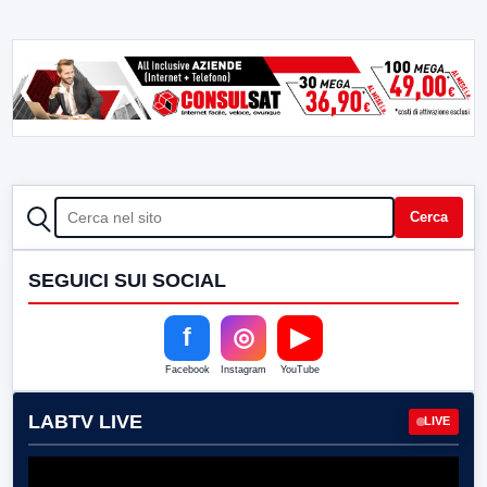
CERCA
Cerca
SEGUICI SUI SOCIAL
f
◎
▶
Facebook
Instagram
YouTube
LABTV LIVE
LIVE