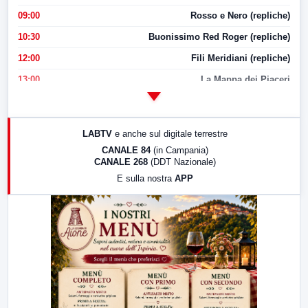
09:00
Rosso e Nero (repliche)
10:30
Buonissimo Red Roger (repliche)
12:00
Fili Meridiani (repliche)
13:00
La Mappa dei Piaceri
14:00
LabNews
17:00
LabNews (replica)
LABTV
e anche sul digitale terrestre
18:30
Di Faccia e di Profilo (repliche)
CANALE 84
(in Campania)
CANALE 268
(DDT Nazionale)
19:30
LabNews (Diretta)
E sulla nostra
APP
21:00
Free Sport
23:00
LabNews (replica)