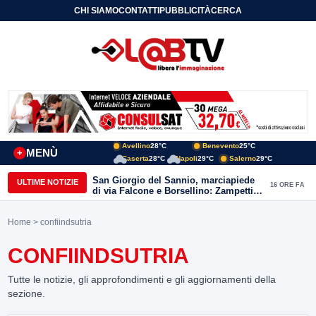
CHI SIAMO
CONTATTI
PUBBLICITÀ
CERCA
Avellino
28°C
Benevento
25°C
MENÙ
+
Caserta
28°C
Napoli
29°C
Salerno
29°C
San Giorgio del Sannio, marciapiede
ULTIME NOTIZIE
16 ORE FA
di via Falcone e Borsellino: Zampetti e
Lombardi replicano alle polemiche
Home
> confiindsutria
CONFIINDSUTRIA
Tutte le notizie, gli approfondimenti e gli aggiornamenti della
sezione.