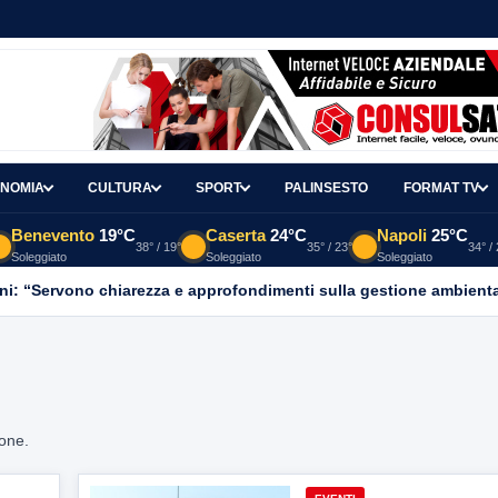
NOMIA
CULTURA
SPORT
PALINSESTO
FORMAT TV
Benevento
19°C
Caserta
24°C
Napoli
25°C
38° / 19°
35° / 23°
34° /
Soleggiato
Soleggiato
Soleggiato
ni: “Servono chiarezza e approfondimenti sulla gestione ambient
ione.