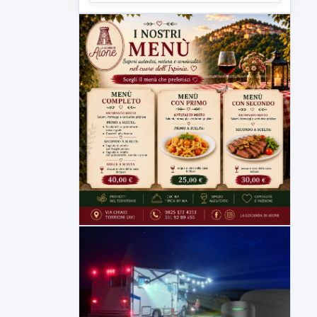
▶
5 AGOSTO 2026
ATTUALITÀ
Sannio acque nelle mani di ACEA
Sannio Acque prende forma: costituita
ufficialmente la società per la...