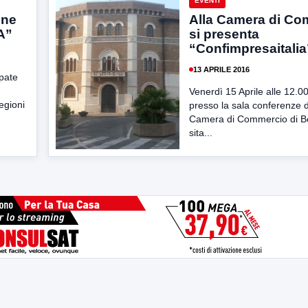
EVENTI
one
Alla Camera di Co
A”
si presenta
“Confimpresaitalia
13 APRILE 2016
ipate
Venerdì 15 Aprile alle 12.0
egioni
presso la sala conferenze d
Camera di Commercio di B
sita...