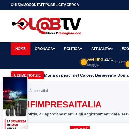
CHI SIAMO
CONTATTI
PUBBLICITÀ
CERCA
HOME
CRONACA
POLITICA
ATTUALITÀ
ECO
Avellino
21°C
36° / 20°
Soleggiato
Moria di pesci nel Calore, Benevento Doma
ULTIME NOTIZIE
Home
> confimpresaitalia
CONFIMPRESAITALIA
Tutte le notizie, gli approfondimenti e gli aggiornamenti della sez