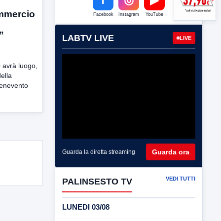
mmercio
Facebook
Instagram
YouTube
”
LABTV LIVE
LIVE
0 avrà luogo,
ella
enevento
Guarda ora
Guarda la diretta streaming
VEDI TUTTI
PALINSESTO TV
LUNEDI 03/08