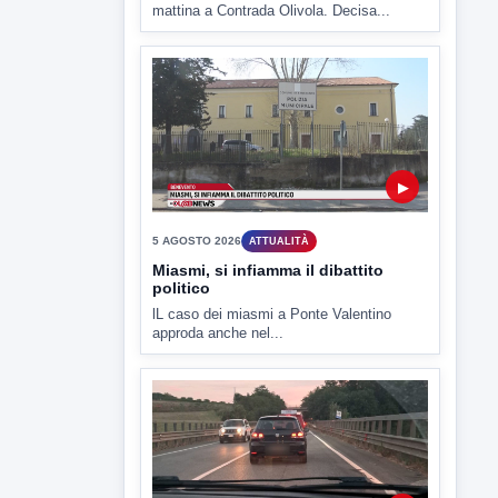
▶
5 AGOSTO 2026
ATTUALITÀ
Hanon-Evo, i lavoratori dicono sì al
piano industriale
L'assemblea dei lavoratori Hanon questa
mattina a Contrada Olivola. Decisa...
▶
5 AGOSTO 2026
ATTUALITÀ
Miasmi, si infiamma il dibattito