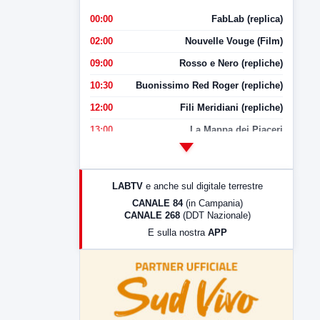
00:00
FabLab (replica)
02:00
Nouvelle Vouge (Film)
09:00
Rosso e Nero (repliche)
10:30
Buonissimo Red Roger (repliche)
12:00
Fili Meridiani (repliche)
13:00
La Mappa dei Piaceri
14:00
LabNews
17:00
LabNews (replica)
LABTV
e anche sul digitale terrestre
18:30
Di Faccia e di Profilo (repliche)
CANALE 84
(in Campania)
CANALE 268
(DDT Nazionale)
19:30
LabNews (Diretta)
E sulla nostra
APP
21:00
Free Sport
23:00
LabNews (replica)