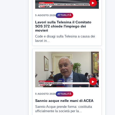
politico
lL caso dei miasmi a Ponte Valentino
approda anche nel...
▶
5 AGOSTO 2026
ATTUALITÀ
Lavori sulla Telesina il Comitato
SOS 372 chiede l'impiego dei
movieri
Code e disagi sulla Telesina a causa dei
lavori in...