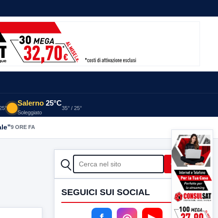
Salerno
25°C
 25°
35° / 25°
Soleggiato
ale”
9 ORE FA
CERCA
Cerca
SEGUICI SUI SOCIAL
f
◎
▶