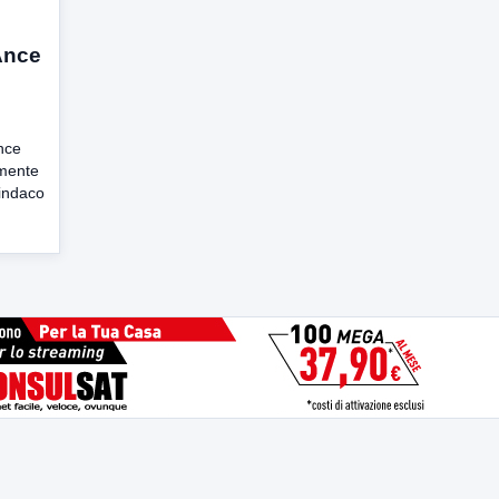
 Ance
nce
emente
Sindaco