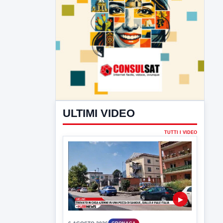
ULTIMI VIDEO
TUTTI I VIDEO
▶
6 AGOSTO 2026
CRONACA
Trovato in casa 42enne in una
pozza di sangue, giallo a viale Italia
Ritrovato senza vita il corpo di un 42enne