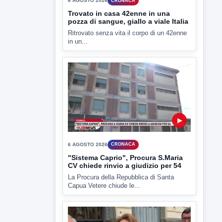
in un...
▶
6 AGOSTO 2026
CRONACA
"Sistema Caprio", Procura S.Maria
CV chiede rinvio a giudizio per 54
La Procura della Repubblica di Santa
Capua Vetere chiude le...