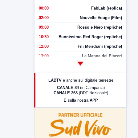
00:00
FabLab (replica)
02:00
Nouvelle Vouge (Film)
09:00
Rosso e Nero (repliche)
10:30
Buonissimo Red Roger (repliche)
12:00
Fili Meridiani (repliche)
13:00
La Mappa dei Piaceri
14:00
LabNews
17:00
LabNews (replica)
LABTV
e anche sul digitale terrestre
18:30
Di Faccia e di Profilo (repliche)
CANALE 84
(in Campania)
CANALE 268
(DDT Nazionale)
19:30
LabNews (Diretta)
E sulla nostra
APP
21:00
Free Sport
23:00
LabNews (replica)