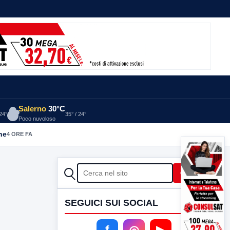
Salerno
30°C
 24°
35° / 24°
Poco nuvoloso
he
4 ORE FA
CERCA
Cerca
SEGUICI SUI SOCIAL
f
◎
▶