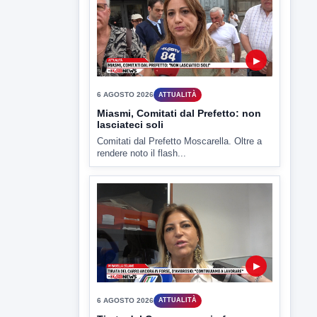
▶
6 AGOSTO 2026
ATTUALITÀ
Miasmi, Comitati dal Prefetto: non
lasciateci soli
Comitati dal Prefetto Moscarella. Oltre a
rendere noto il flash...
▶
6 AGOSTO 2026
ATTUALITÀ
Tirata del Carro ancora in forse,
D'Ambrosio: continuiamo a lavorare
L'assessore comunale alla Cultura di
Mirabella Eclano, Raffaella Rita