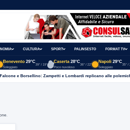
NOMIA
CULTURA
SPORT
PALINSESTO
FORMAT TV
Benevento
29°C
Caserta
28°C
Napoli
29°C
39° / 19°
36° / 22°
35° /
Soleggiato
Poco nuvoloso
Soleggiato
 Falcone e Borsellino: Zampetti e Lombardi replicano alle polemic
ione.