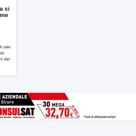
a si
ieme
l calo
più
ni dei