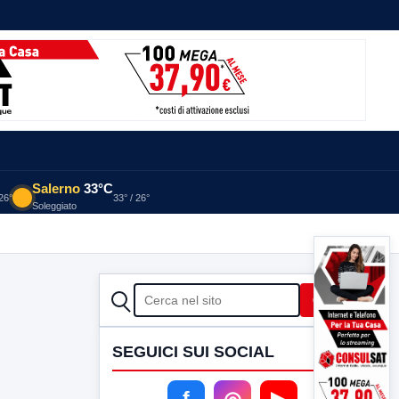
Salerno
33°C
 26°
33° / 26°
Soleggiato
CERCA
Cerca
SEGUICI SUI SOCIAL
f
◎
▶