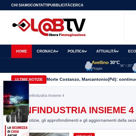
CHI SIAMO
CONTATTI
PUBBLICITÀ
CERCA
HOME
CRONACA
POLITICA
ATTUALITÀ
ECO
Avellino
30°C
36° / 20°
Pioggia
Morte Costanzo, Marcantonio(Pd): continuer
ULTIME NOTIZIE
Home
> Confindustria Insieme 4
CONFINDUSTRIA INSIEME 4
Tutte le notizie, gli approfondimenti e gli aggiornamenti della sez