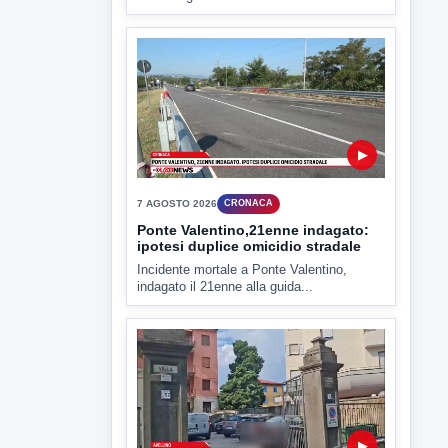
criticità igienico-sanitaria nel...
▶
7 AGOSTO 2026
CRONACA
Ponte Valentino,21enne indagato:
ipotesi duplice omicidio stradale
Incidente mortale a Ponte Valentino,
indagato il 21enne alla guida...