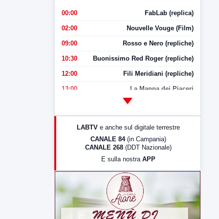
00:00
FabLab (replica)
02:00
Nouvelle Vouge (Film)
09:00
Rosso e Nero (repliche)
10:30
Buonissimo Red Roger (repliche)
12:00
Fili Meridiani (repliche)
13:00
La Mappa dei Piaceri
14:00
LabNews
17:00
LabNews (replica)
LABTV
e anche sul digitale terrestre
18:30
Di Faccia e di Profilo (repliche)
CANALE 84
(in Campania)
CANALE 268
(DDT Nazionale)
19:30
LabNews (Diretta)
E sulla nostra
APP
21:00
Free Sport
23:00
LabNews (replica)