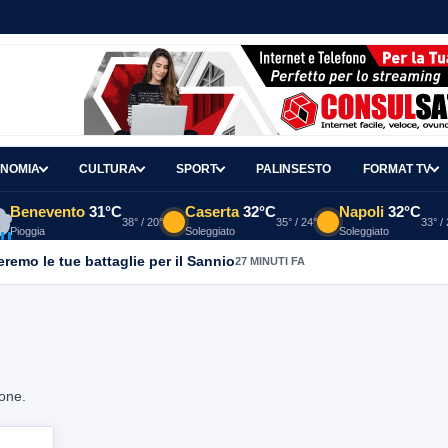
NOMIA
CULTURA
SPORT
PALINSESTO
FORMAT TV
Benevento
31°C
Caserta
32°C
Napoli
32°C
38° / 20°
35° / 24°
33° /
Pioggia
Soleggiato
Soleggiato
emo le tue battaglie per il Sannio
27 MINUTI FA
ione.