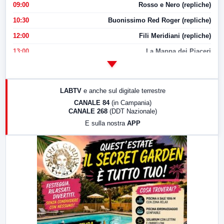
09:00
Rosso e Nero (repliche)
10:30
Buonissimo Red Roger (repliche)
12:00
Fili Meridiani (repliche)
13:00
La Mappa dei Piaceri
14:00
LabNews
17:00
LabNews (replica)
LABTV
e anche sul digitale terrestre
18:30
Di Faccia e di Profilo (repliche)
CANALE 84
(in Campania)
CANALE 268
(DDT Nazionale)
19:30
LabNews (Diretta)
E sulla nostra
APP
21:00
Free Sport
23:00
LabNews (replica)