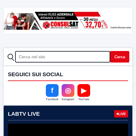
CERCA
Cerca
SEGUICI SUI SOCIAL
f
◎
▶
Facebook
Instagram
YouTube
LABTV LIVE
LIVE