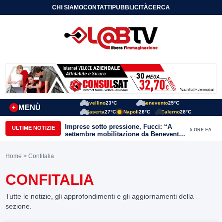
CHI SIAMO
CONTATTI
PUBBLICITÀ
CERCA
Avellino
23°C
Benevento
25°C
MENÙ
+
Caserta
27°C
Napoli
28°C
Salerno
28°C
Imprese sotto pressione, Fucci: “A
ULTIME NOTIZIE
5 ORE FA
settembre mobilitazione da Benevento
e Avellino”
Home
> Confitalia
CONFITALIA
Tutte le notizie, gli approfondimenti e gli aggiornamenti della
sezione.