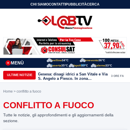
CHI SIAMO
CONTATTI
PUBBLICITÀ
CERCA
Avellino
34°C
Benevento
36°C
MENÙ
+
Caserta
35°C
Napoli
33°C
Salerno
33°C
Gesesa: disagi idrici a San Vitale e Via
ULTIME NOTIZIE
3 ORE FA
S. Angelo a Piesco. In zona
posizionata l’autobotte
Home
> conflitto a fuoco
CONFLITTO A FUOCO
Tutte le notizie, gli approfondimenti e gli aggiornamenti della
sezione.