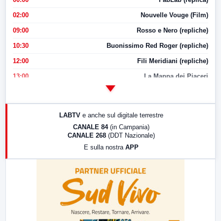
02:00
Nouvelle Vouge (Film)
09:00
Rosso e Nero (repliche)
10:30
Buonissimo Red Roger (repliche)
12:00
Fili Meridiani (repliche)
13:00
La Mappa dei Piaceri
14:00
LabNews
17:00
LabNews (replica)
LABTV
e anche sul digitale terrestre
18:30
Di Faccia e di Profilo (repliche)
CANALE 84
(in Campania)
CANALE 268
(DDT Nazionale)
19:30
LabNews (Diretta)
E sulla nostra
APP
21:00
Free Sport
23:00
LabNews (replica)