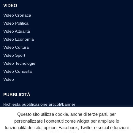
VIDEO
Video Cronaca
Video Politica
Video Attualità
Video Economia
Video Cultura
Video Sport
Video Tecnologie
Video Curiosità
Video
PUBBLICITÀ
Richiesta pubblicazione articoli/banner
Questo sito utilizza cookie, anche di terze parti, per
SEGUICI SUI SOCIAL
personalizzare i contenuti come widget per ampliare le
f
◎
▶
funzionalità del sito, opzioni Facebook, Twitter e social e funzioni