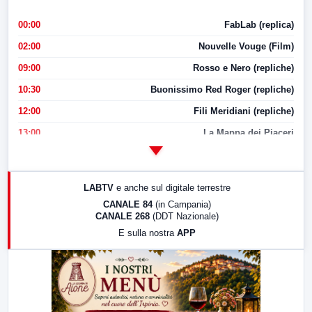
00:00
FabLab (replica)
02:00
Nouvelle Vouge (Film)
09:00
Rosso e Nero (repliche)
10:30
Buonissimo Red Roger (repliche)
12:00
Fili Meridiani (repliche)
13:00
La Mappa dei Piaceri
14:00
LabNews
17:00
LabNews (replica)
LABTV
e anche sul digitale terrestre
18:30
Di Faccia e di Profilo (repliche)
CANALE 84
(in Campania)
CANALE 268
(DDT Nazionale)
19:30
LabNews (Diretta)
E sulla nostra
APP
21:00
Free Sport
23:00
LabNews (replica)