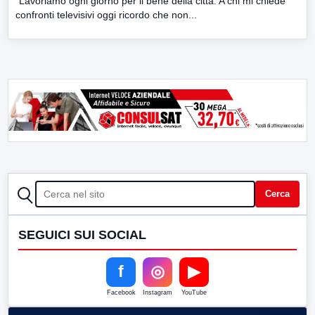
“Lavoriamo ogni giorno per il bene della città. A chi mi chiede
confronti televisivi oggi ricordo che non...
CERCA
Cerca
SEGUICI SUI SOCIAL
f
◎
▶
Facebook
Instagram
YouTube