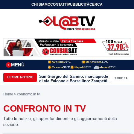
CHI SIAMO
CONTATTI
PUBBLICITÀ
CERCA
Avellino
29°C
Benevento
31°C
MENÙ
+
Caserta
30°C
Napoli
30°C
Salerno
32°C
San Giorgio del Sannio, marciapiede
ULTIME NOTIZIE
3 ORE FA
di via Falcone e Borsellino: Zampetti e
Lombardi replicano alle polemiche
Home
> confronto in tv
CONFRONTO IN TV
Tutte le notizie, gli approfondimenti e gli aggiornamenti della
sezione.