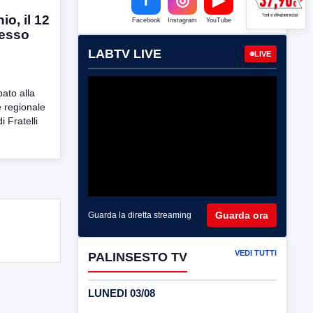
nio, il 12
Facebook
Instagram
YouTube
resso
LABTV LIVE
LIVE
pato alla
 regionale
i Fratelli
Guarda ora
Guarda la diretta streaming
VEDI TUTTI
PALINSESTO TV
LUNEDI 03/08