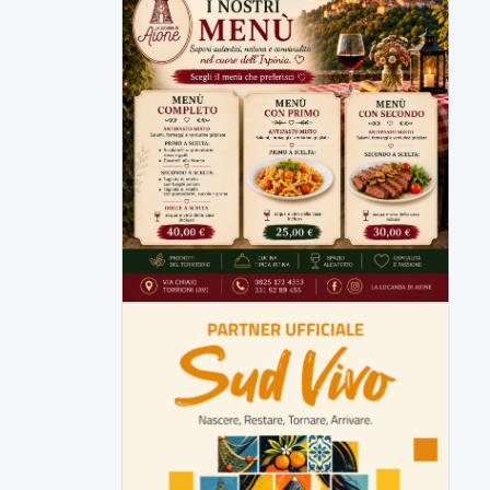
▶
7 AGOSTO 2026
CRONACA
Malore o aggressione? Sarà
l'autopsia a chiarire il giallo di Villa
Adriana
Sarà affidato con ogni probabilità all'inizio
della prossima settimana l'incarico...