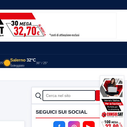
Salerno
32°C
 25°
36° / 25°
Soleggiato
CERCA
Cerca
SEGUICI SUI SOCIAL
f
◎
▶