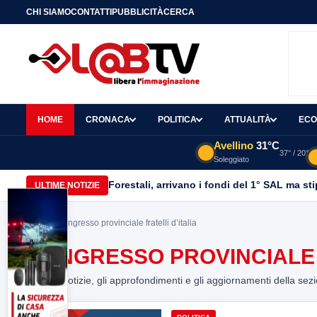
CHI SIAMO
CONTATTI
PUBBLICITÀ
CERCA
HOME
CRONACA
POLITICA
ATTUALITÀ
ECO
Avellino
31°C
37° / 20°
Soleggiato
Forestali, arrivano i fondi del 1° SAL ma st
ULTIME NOTIZIE
Home
> congresso provinciale fratelli d’italia
CONGRESSO PROVINCIALE F
Tutte le notizie, gli approfondimenti e gli aggiornamenti della sez