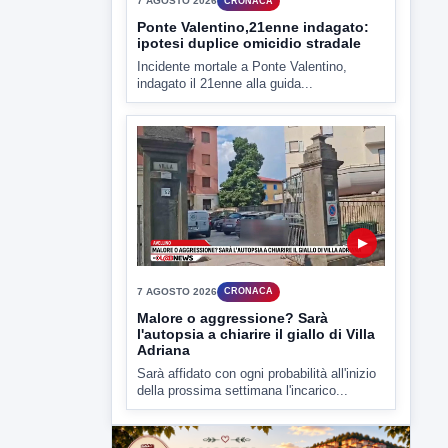
Miasmi e Calore, l'ASL parla
attraverso il Comune
Nessuna nuova moria di pesci e nessuna
criticità igienico-sanitaria nel...
▶
7 AGOSTO 2026
CRONACA
Ponte Valentino,21enne indagato:
ipotesi duplice omicidio stradale
Incidente mortale a Ponte Valentino,
indagato il 21enne alla guida...