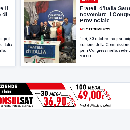
POLITICA
 il
Fratelli d’Italia San
 di
novembre il Cong
Provinciale
31 OTTOBRE 2023
ogo il
“Ieri, 30 ottobre, ho parteci
d’Italia
riunione della Commissione
ella
per i Congressi nella sede d
d’Italia...