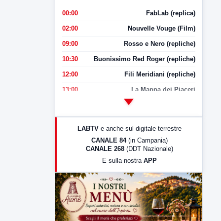
00:00
FabLab (replica)
02:00
Nouvelle Vouge (Film)
09:00
Rosso e Nero (repliche)
10:30
Buonissimo Red Roger (repliche)
12:00
Fili Meridiani (repliche)
13:00
La Mappa dei Piaceri
14:00
LabNews
17:00
LabNews (replica)
LABTV
e anche sul digitale terrestre
18:30
Di Faccia e di Profilo (repliche)
CANALE 84
(in Campania)
CANALE 268
(DDT Nazionale)
19:30
LabNews (Diretta)
E sulla nostra
APP
21:00
Free Sport
23:00
LabNews (replica)