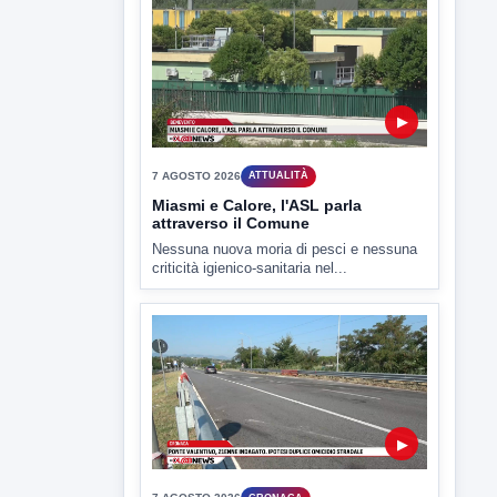
▶
7 AGOSTO 2026
SPORT BENEVENTO
Benevento Calcio: Le scelte di
Floro Flores per il debutto di Coppa
Italia
Il Benevento è pronto al debutto di Coppa
Italia. Scelte...
▶
7 AGOSTO 2026
ATTUALITÀ