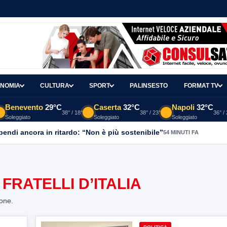
NOMIA
CULTURA
SPORT
PALINSESTO
FORMAT TV
Benevento
29°C
Caserta
32°C
Napoli
32°C
38° / 18°
38° / 23°
36° /
Soleggiato
Soleggiato
Soleggiato
ipendi ancora in ritardo: “Non è più sostenibile”
54 MINUTI FA
RATELLI D’ITALIA
ione.