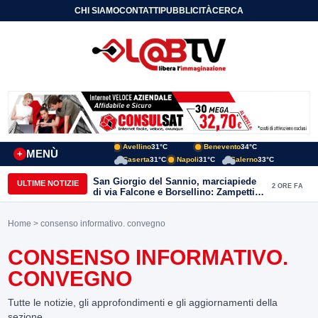
CHI SIAMO
CONTATTI
PUBBLICITÀ
CERCA
Avellino
31°C
Benevento
34°C
MENÙ
+
Caserta
31°C
Napoli
31°C
Salerno
33°C
San Giorgio del Sannio, marciapiede
ULTIME NOTIZIE
2 ORE FA
di via Falcone e Borsellino: Zampetti e
Lombardi replicano alle polemiche
Home
> consenso informativo. convegno
CONSENSO INFORMATIVO.
CONVEGNO
Tutte le notizie, gli approfondimenti e gli aggiornamenti della
sezione.