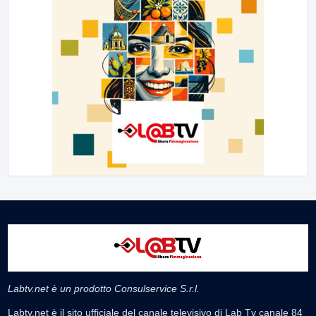
Labtv.net è un prodotto Consulservice S.r.l.
Labtv.net è il sito ufficiale del canale televisivo di Lab Tv canale 84