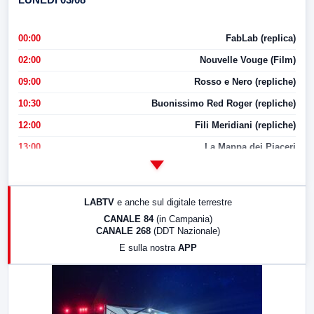
00:00
FabLab (replica)
02:00
Nouvelle Vouge (Film)
09:00
Rosso e Nero (repliche)
10:30
Buonissimo Red Roger (repliche)
12:00
Fili Meridiani (repliche)
13:00
La Mappa dei Piaceri
14:00
LabNews
17:00
LabNews (replica)
LABTV
e anche sul digitale terrestre
18:30
Di Faccia e di Profilo (repliche)
CANALE 84
(in Campania)
CANALE 268
(DDT Nazionale)
19:30
LabNews (Diretta)
E sulla nostra
APP
21:00
Free Sport
23:00
LabNews (replica)