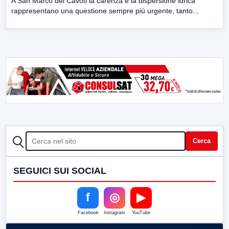
A San Marco dei Cavoti la carenza e la dispersione idrica
rappresentano una questione sempre più urgente, tanto...
CERCA
Cerca
SEGUICI SUI SOCIAL
f
◎
▶
Facebook
Instagram
YouTube