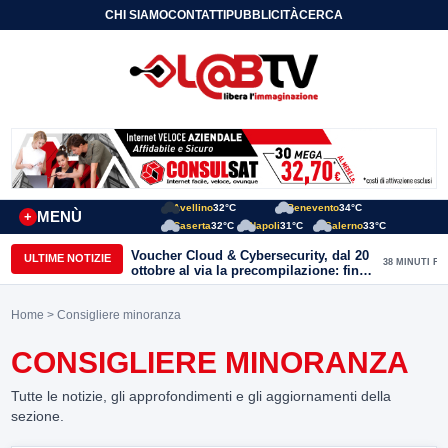
CHI SIAMO
CONTATTI
PUBBLICITÀ
CERCA
Avellino
32°C
Benevento
34°C
MENÙ
+
Caserta
32°C
Napoli
31°C
Salerno
33°C
Voucher Cloud & Cybersecurity, dal 20
ULTIME NOTIZIE
38 MINUTI FA
ottobre al via la precompilazione: fino
a 20mila euro a fondo perduto per
imprese e professionisti
Home
> Consigliere minoranza
CONSIGLIERE MINORANZA
Tutte le notizie, gli approfondimenti e gli aggiornamenti della
sezione.