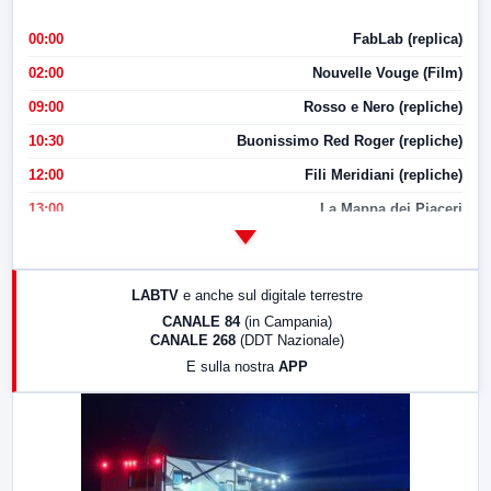
00:00
FabLab (replica)
02:00
Nouvelle Vouge (Film)
09:00
Rosso e Nero (repliche)
10:30
Buonissimo Red Roger (repliche)
12:00
Fili Meridiani (repliche)
13:00
La Mappa dei Piaceri
14:00
LabNews
17:00
LabNews (replica)
LABTV
e anche sul digitale terrestre
18:30
Di Faccia e di Profilo (repliche)
CANALE 84
(in Campania)
CANALE 268
(DDT Nazionale)
19:30
LabNews (Diretta)
E sulla nostra
APP
21:00
Free Sport
23:00
LabNews (replica)