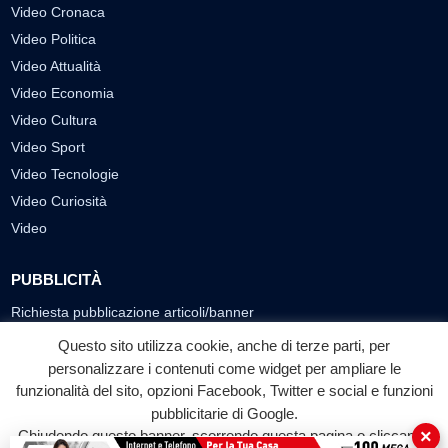
Video Cronaca
Video Politica
Video Attualità
Video Economia
Video Cultura
Video Sport
Video Tecnologie
Video Curiosità
Video
PUBBLICITÀ
Richiesta pubblicazione articoli/banner
Questo sito utilizza cookie, anche di terze parti, per
SEGUICI SUI SOCIAL
personalizzare i contenuti come widget per ampliare le
funzionalità del sito, opzioni Facebook, Twitter e social e funzioni
f
◎
▶
pubblicitarie di Google.
Facebook
Instagram
YouTube
×
Chiudendo questo banner, scorrendo questa pagina o cliccando