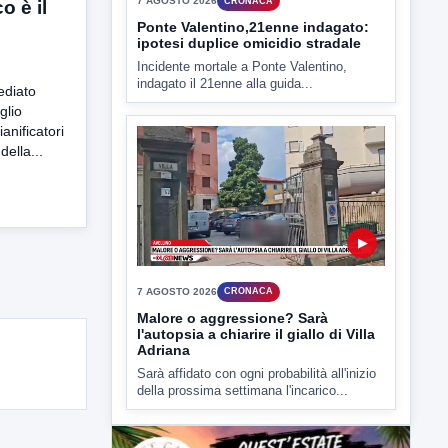
o è il
Miasmi e Calore, l'ASL parla
attraverso il Comune
Nessuna nuova moria di pesci e nessuna
criticità igienico-sanitaria nel...
ediato
glio
ianificatori
ella...
▶
7 AGOSTO 2026
CRONACA
Ponte Valentino,21enne indagato:
ipotesi duplice omicidio stradale
Incidente mortale a Ponte Valentino,
indagato il 21enne alla guida...