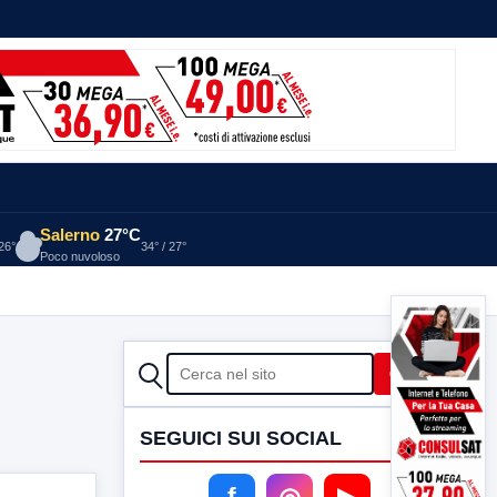
Salerno
27°C
 26°
34° / 27°
Poco nuvoloso
CERCA
Cerca
SEGUICI SUI SOCIAL
f
◎
▶