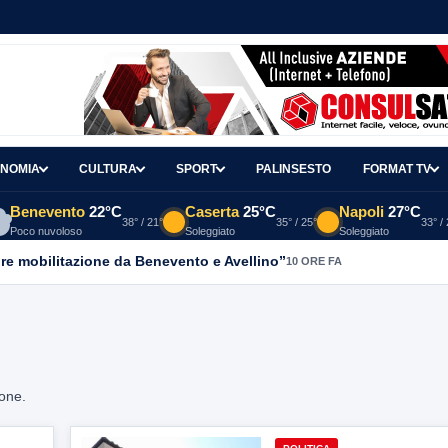
NOMIA
CULTURA
SPORT
PALINSESTO
FORMAT TV
Benevento
22°C
Caserta
25°C
Napoli
27°C
38° / 21°
35° / 25°
33° /
Poco nuvoloso
Soleggiato
Soleggiato
re mobilitazione da Benevento e Avellino”
10 ORE FA
ione.