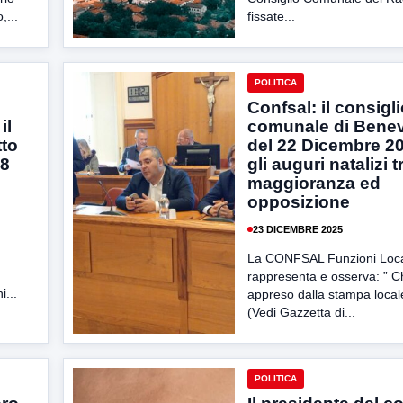
,...
fissate...
POLITICA
Confsal: il consigl
il
comunale di Bene
tto
del 22 Dicembre 2
28
gli auguri natalizi t
maggioranza ed
opposizione
23 DICEMBRE 2025
La CONFSAL Funzioni Loca
rappresenta e osserva: ”
i...
appreso dalla stampa local
(Vedi Gazzetta di...
POLITICA