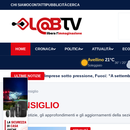
CHI SIAMO
CONTATTI
PUBBLICITÀ
CERCA
HOME
CRONACA
POLITICA
ATTUALITÀ
ECO
Avellino
21°C
36° / 20°
Soleggiato
Imprese sotto pressione, Fucci: “A settemb
ULTIME NOTIZIE
Home
> consiglio
CONSIGLIO
Tutte le notizie, gli approfondimenti e gli aggiornamenti della sez