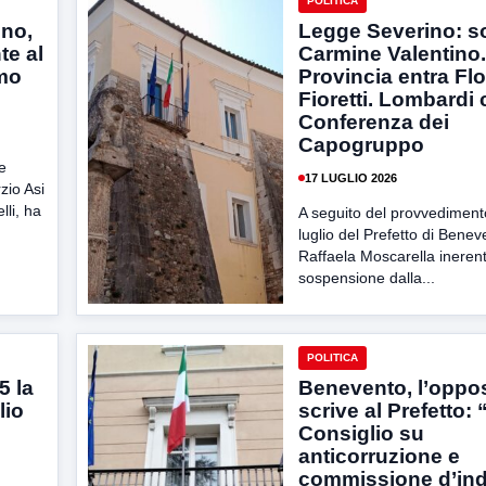
POLITICA
ino,
Legge Severino: 
te al
Carmine Valentino.
emo
Provincia entra Fl
Fioretti. Lombardi
Conferenza dei
Capogruppo
e
17 LUGLIO 2026
zio Asi
li, ha
A seguito del provvediment
luglio del Prefetto di Benev
Raffaela Moscarella inerent
sospensione dalla...
POLITICA
5 la
Benevento, l’oppo
lio
scrive al Prefetto:
Consiglio su
anticorruzione e
commissione d’ind