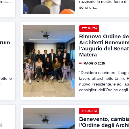
ncia...
razzismo le nostre forze di 
sono un...
ATTUALITÀ
Rinnovo Ordine de
orum
Architetti Beneven
l’augurio del Sena
Matera
4 MAGGIO 2025
“Desidero esprimere l’augu
etto le
lavoro all’architetto Emilio 
o
nuovo Presidente, e agli ap
consiglieri dell’Ordine degli.
ATTUALITÀ
Benevento, cambia
i
l’Ordine degli Archi