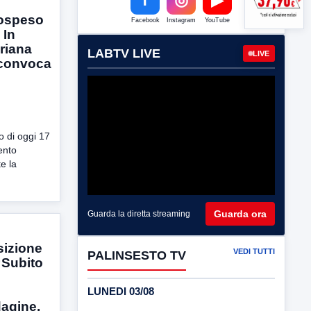
sospeso
Facebook
Instagram
YouTube
 In
oriana
LABTV LIVE
LIVE
 convoca
o di oggi 17
ento
e la
Guarda ora
Guarda la diretta streaming
sizione
VEDI TUTTI
PALINSESTO TV
 “Subito
LUNEDI 03/08
agine,