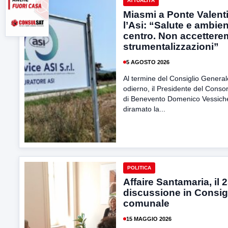
ATTUALITÀ
Miasmi a Ponte Valent
l’Asi: “Salute e ambien
centro. Non accetter
strumentalizzazioni”
5 AGOSTO 2026
Al termine del Consiglio General
odierno, il Presidente del Consor
di Benevento Domenico Vessichel
diramato la...
POLITICA
Affaire Santamaria, il 2
discussione in Consig
comunale
15 MAGGIO 2026