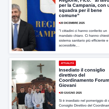
Regione, Fico: “al lav
per la Campania, con 
squadra per il bene
comune”
20 DICEMBRE 2025
“I cittadini ci hanno conferito un
mandato chiaro. Ci hanno chies
sistema sanitario più efficiente e
accessibile,...
ATTUALITÀ
Insediato il consiglio
direttivo del
Coordinamento Foru
Giovani
20 GIUGNO 2025
Si è insediato nel pomeriggio di o
Consiglio Direttivo del Coordin