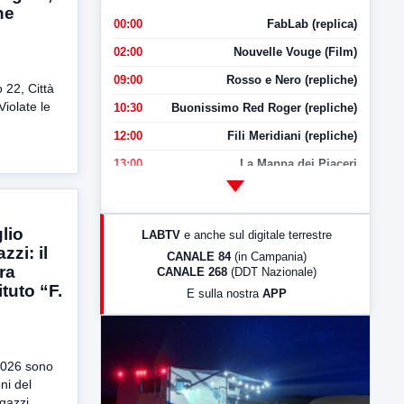
he
00:00
FabLab (replica)
02:00
Nouvelle Vouge (Film)
09:00
Rosso e Nero (repliche)
o 22, Città
Violate le
10:30
Buonissimo Red Roger (repliche)
12:00
Fili Meridiani (repliche)
13:00
La Mappa dei Piaceri
14:00
LabNews
17:00
LabNews (replica)
lio
LABTV
e anche sul digitale terrestre
18:30
Di Faccia e di Profilo (repliche)
zi: il
CANALE 84
(in Campania)
ra
CANALE 268
(DDT Nazionale)
19:30
LabNews (Diretta)
ituto “F.
E sulla nostra
APP
21:00
Free Sport
23:00
LabNews (replica)
2026 sono
ni del
gazzi,