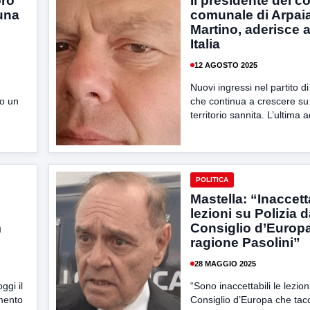
oro
Il presidente del c
una
comunale di Arpaia
Martino, aderisce 
Italia
12 AGOSTO 2025
Nuovi ingressi nel partito di
to un
che continua a crescere su t
territorio sannita. L’ultima 
POLITICA
Mastella: “Inaccett
lezioni su Polizia d
m
Consiglio d’Europ
ragione Pasolini”
28 MAGGIO 2025
ggi il
“Sono inaccettabili le lezion
amento
Consiglio d’Europa che tacc