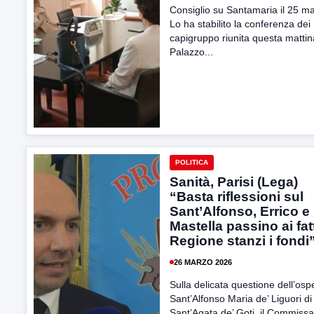
Consiglio su Santamaria il 25 m
Lo ha stabilito la conferenza dei
capigruppo riunita questa mattin
Palazzo...
POLITICA
Sanità, Parisi (Lega)
“Basta riflessioni sul
Sant’Alfonso, Errico e
Mastella passino ai fatt
Regione stanzi i fondi
26 MARZO 2026
Sulla delicata questione dell’osp
Sant’Alfonso Maria de’ Liguori di
Sant’Agata de’ Goti, il Commissa