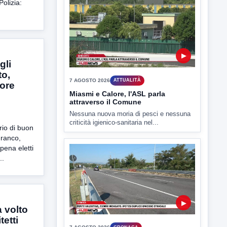
Polizia:
▶
gli
7 AGOSTO 2026
SPORT BENEVENTO
to,
Benevento Calcio: Le scelte di
tore
Floro Flores per il debutto di Coppa
Italia
Il Benevento è pronto al debutto di Coppa
Italia. Scelte...
rio di buon
Franco,
pena eletti
..
▶
 volto
tetti
7 AGOSTO 2026
ATTUALITÀ