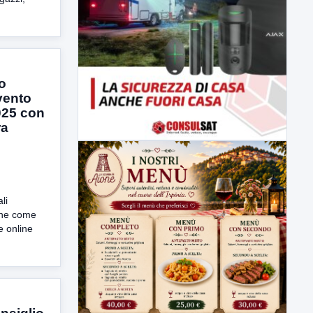
io
vento
025 con
ra
li
 Che come
e online