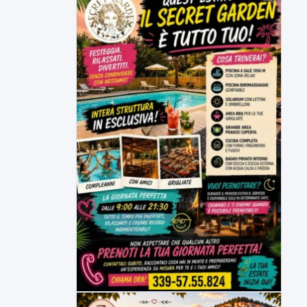
▶
7 AGOSTO 2026
CRONACA
Malore o aggressione? Sarà
l'autopsia a chiarire il giallo di Villa
Adriana
Sarà affidato con ogni probabilità all'inizio
della prossima settimana l'incarico...