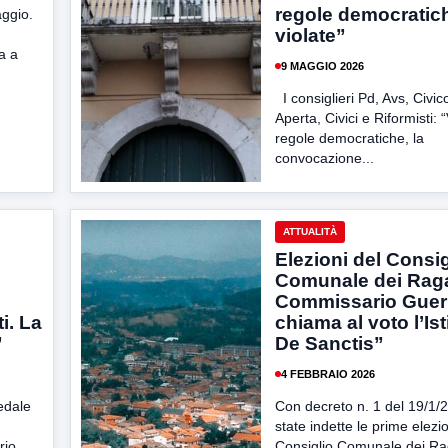
regole democratic
aggio.
violate”
a a
9 MAGGIO 2026
I consiglieri Pd, Avs, Civic
Aperta, Civici e Riformisti: “
regole democratiche, la
convocazione...
ATTUALITÀ
Elezioni del Consig
Comunale dei Ragaz
Commissario Guer
i. La
chiama al voto l’Ist
”
De Sanctis”
4 FEBBRAIO 2026
edale
Con decreto n. 1 del 19/1/
state indette le prime elezio
rio
Consiglio Comunale dei Ra