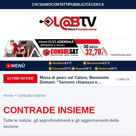
CHI SIAMO
CONTATTI
PUBBLICITÀ
CERCA
Avellino
21°C
Benevento
21°C
MENÙ
+
Caserta
24°C
Napoli
26°C
Salerno
26°C
Moria di pesci nel Calore, Benevento
ULTIME NOTIZIE
7 ORE FA
Domani: “Servono chiarezza e
approfondimenti sulla gestione
ambientale”
Home
> contrade insieme
CONTRADE INSIEME
Tutte le notizie, gli approfondimenti e gli aggiornamenti della
sezione.