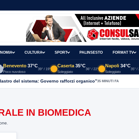
NOMIA
CULTURA
SPORT
PALINSESTO
FORMAT TV
Benevento
37°C
Caserta
35°C
Napoli
34°C
39° / 19°
36° / 22°
35° /
Poco nuvoloso
Soleggiato
Soleggiato
ilastro del sistema: Governo rafforzi organico”
35 MINUTI FA
RALE IN BIOMEDICA
ione.