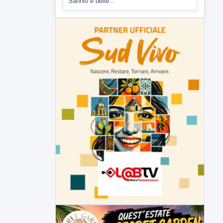
▶
6 AGOSTO 2026
ATTUALITÀ
Inaugurato il nuovo tratto della
SS212 Variante Fortorina
Un nuovo tassello per la viabilità del
Sannio e delle...