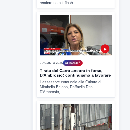
TUTTI I VIDEO
▶
6 AGOSTO 2026
ATTUALITÀ
Miasmi, Comitati dal Prefetto: non
lasciateci soli
Comitati dal Prefetto Moscarella. Oltre a
rendere noto il flash...
▶