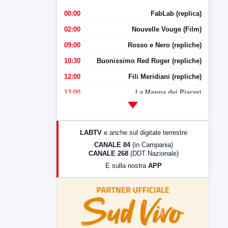
00:00
FabLab (replica)
02:00
Nouvelle Vouge (Film)
09:00
Rosso e Nero (repliche)
10:30
Buonissimo Red Roger (repliche)
12:00
Fili Meridiani (repliche)
13:00
La Mappa dei Piaceri
14:00
LabNews
17:00
LabNews (replica)
LABTV
e anche sul digitale terrestre
18:30
Di Faccia e di Profilo (repliche)
CANALE 84
(in Campania)
CANALE 268
(DDT Nazionale)
19:30
LabNews (Diretta)
E sulla nostra
APP
21:00
Free Sport
23:00
LabNews (replica)