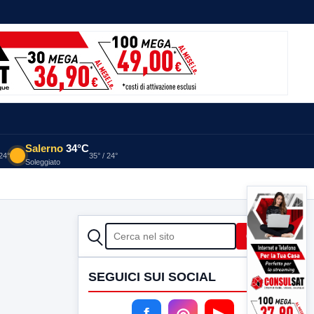
Salerno
34°C
 24°
35° / 24°
Soleggiato
CERCA
Cerca
SEGUICI SUI SOCIAL
f
◎
▶