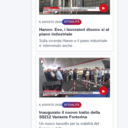
6 AGOSTO 2026
ATTUALITÀ
Tirata del Carro ancora in forse,
D'Ambrosio: continuiamo a lavorare
L'assessore comunale alla Cultura di
Mirabella Eclano, Raffaella Rita
D'Ambrosio,...
▶
6 AGOSTO 2026
ATTUALITÀ
Hanon- Evo, i lavoratori dicono si al
piano industriale
Sulla vicenda Hanon e il piano industriale
e' intervenuto anche...