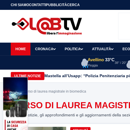
CHI SIAMO
CONTATTI
PUBBLICITÀ
CERCA
HOME
CRONACA
POLITICA
ATTUALITÀ
ECO
Avellino
33°C
38° / 20°
Pioggia
Mastella all’Usapp: “Polizia Penitenziaria p
ULTIME NOTIZIE
Home
> corso di laurea magistrale in biomedica
CORSO DI LAUREA MAGIST
Tutte le notizie, gli approfondimenti e gli aggiornamenti della sez