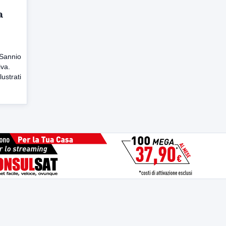
a
iSannio
iva.
lustrati