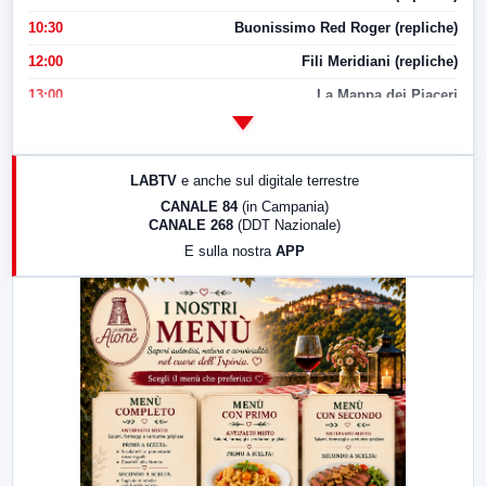
10:30
Buonissimo Red Roger (repliche)
12:00
Fili Meridiani (repliche)
13:00
La Mappa dei Piaceri
14:00
LabNews
17:00
LabNews (replica)
LABTV
e anche sul digitale terrestre
18:30
Di Faccia e di Profilo (repliche)
CANALE 84
(in Campania)
CANALE 268
(DDT Nazionale)
19:30
LabNews (Diretta)
E sulla nostra
APP
21:00
Free Sport
23:00
LabNews (replica)