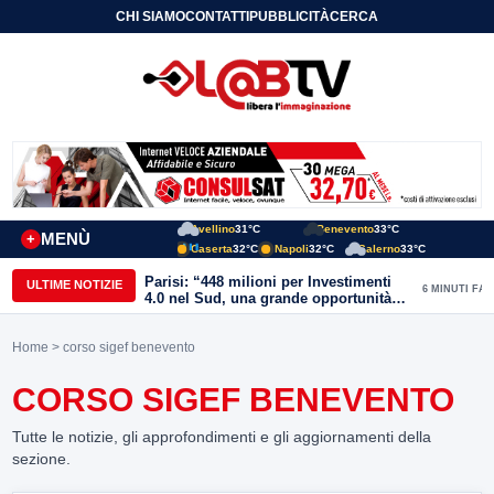
CHI SIAMO
CONTATTI
PUBBLICITÀ
CERCA
Avellino
31°C
Benevento
33°C
MENÙ
+
Caserta
32°C
Napoli
32°C
Salerno
33°C
Parisi: “448 milioni per Investimenti
ULTIME NOTIZIE
6 MINUTI FA
4.0 nel Sud, una grande opportunità
anche per il Sannio”
Home
> corso sigef benevento
CORSO SIGEF BENEVENTO
Tutte le notizie, gli approfondimenti e gli aggiornamenti della
sezione.