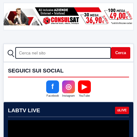
CERCA
Cerca
SEGUICI SUI SOCIAL
f
◎
▶
Facebook
Instagram
YouTube
LABTV LIVE
LIVE