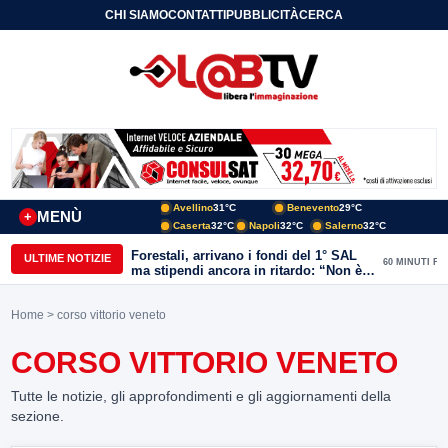
CHI SIAMO
CONTATTI
PUBBLICITÀ
CERCA
Avellino
31°C
Benevento
29°C
MENÙ
+
Caserta
32°C
Napoli
32°C
Salerno
32°C
Forestali, arrivano i fondi del 1° SAL
ULTIME NOTIZIE
60 MINUTI FA
ma stipendi ancora in ritardo: “Non è
più sostenibile”
Home
> corso vittorio veneto
CORSO VITTORIO VENETO
Tutte le notizie, gli approfondimenti e gli aggiornamenti della
sezione.