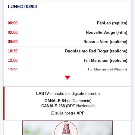
LUNEDI 03/08
00:00
FabLab (replica)
02:00
Nouvelle Vouge (Film)
09:00
Rosso e Nero (repliche)
10:30
Buonissimo Red Roger (repliche)
12:00
Fili Meridiani (repliche)
13:00
La Mappa dei Piaceri
14:00
LabNews
17:00
LabNews (replica)
LABTV
e anche sul digitale terrestre
18:30
Di Faccia e di Profilo (repliche)
CANALE 84
(in Campania)
CANALE 268
(DDT Nazionale)
19:30
LabNews (Diretta)
E sulla nostra
APP
21:00
Free Sport
23:00
LabNews (replica)