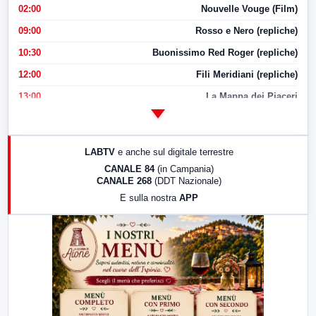
02:00
Nouvelle Vouge (Film)
09:00
Rosso e Nero (repliche)
10:30
Buonissimo Red Roger (repliche)
12:00
Fili Meridiani (repliche)
13:00
La Mappa dei Piaceri
14:00
LabNews
17:00
LabNews (replica)
LABTV
e anche sul digitale terrestre
18:30
Di Faccia e di Profilo (repliche)
CANALE 84
(in Campania)
CANALE 268
(DDT Nazionale)
19:30
LabNews (Diretta)
E sulla nostra
APP
21:00
Free Sport
23:00
LabNews (replica)