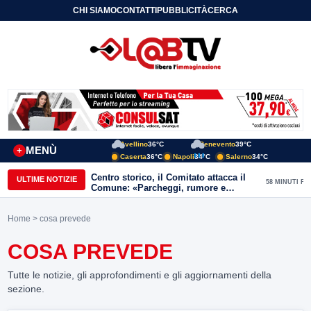
CHI SIAMO
CONTATTI
PUBBLICITÀ
CERCA
Avellino
36°C
Benevento
39°C
MENÙ
+
Caserta
36°C
Napoli
34°C
Salerno
34°C
Centro storico, il Comitato attacca il
ULTIME NOTIZIE
58 MINUTI FA
Comune: «Parcheggi, rumore e
degrado, servono risposte immediate»
Home
> cosa prevede
COSA PREVEDE
Tutte le notizie, gli approfondimenti e gli aggiornamenti della
sezione.