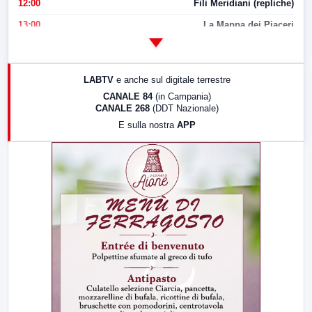
12:00
Fili Meridiani (repliche)
13:00
La Mappa dei Piaceri
14:00
LabNews
17:00
LabNews (replica)
LABTV
e anche sul digitale terrestre
18:30
Di Faccia e di Profilo (repliche)
CANALE 84
(in Campania)
CANALE 268
(DDT Nazionale)
19:30
LabNews (Diretta)
E sulla nostra
APP
21:00
Free Sport
23:00
LabNews (replica)