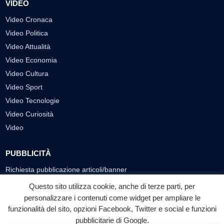
VIDEO
Video Cronaca
Video Politica
Video Attualità
Video Economia
Video Cultura
Video Sport
Video Tecnologie
Video Curiosità
Video
PUBBLICITÀ
Richiesta pubblicazione articoli/banner
Questo sito utilizza cookie, anche di terze parti, per
SEGUICI SUI SOCIAL
personalizzare i contenuti come widget per ampliare le
funzionalità del sito, opzioni Facebook, Twitter e social e funzioni
f
◎
▶
pubblicitarie di Google.