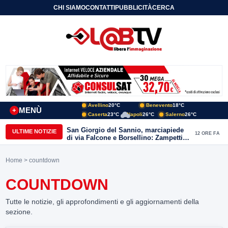
CHI SIAMO
CONTATTI
PUBBLICITÀ
CERCA
Avellino
20°C
Benevento
18°C
MENÙ
+
Caserta
23°C
Napoli
26°C
Salerno
26°C
San Giorgio del Sannio, marciapiede
ULTIME NOTIZIE
12 ORE FA
di via Falcone e Borsellino: Zampetti e
Lombardi replicano alle polemiche
Home
> countdown
COUNTDOWN
Tutte le notizie, gli approfondimenti e gli aggiornamenti della
sezione.