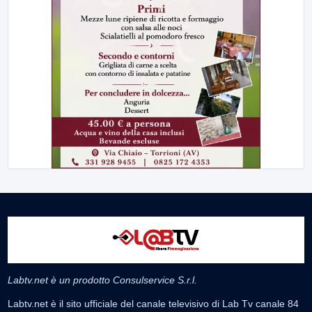
Labtv.net è un prodotto Consulservice S.r.l.
Labtv.net è il sito ufficiale del canale televisivo di Lab Tv canale 84