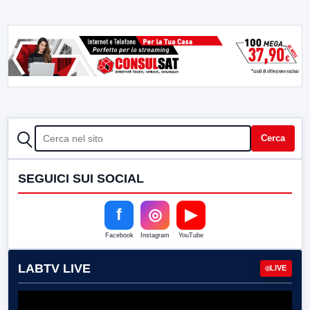
CERCA
Cerca
SEGUICI SUI SOCIAL
f
◎
▶
Facebook
Instagram
YouTube
LABTV LIVE
LIVE