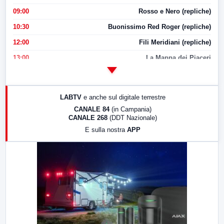
09:00
Rosso e Nero (repliche)
10:30
Buonissimo Red Roger (repliche)
12:00
Fili Meridiani (repliche)
13:00
La Mappa dei Piaceri
14:00
LabNews
17:00
LabNews (replica)
LABTV
e anche sul digitale terrestre
18:30
Di Faccia e di Profilo (repliche)
CANALE 84
(in Campania)
CANALE 268
(DDT Nazionale)
19:30
LabNews (Diretta)
E sulla nostra
APP
21:00
Free Sport
23:00
LabNews (replica)