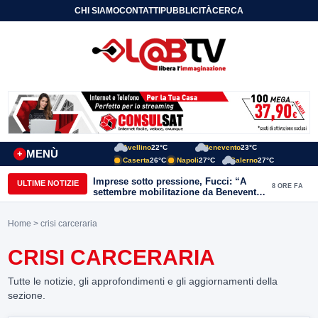
CHI SIAMO
CONTATTI
PUBBLICITÀ
CERCA
Avellino
22°C
Benevento
23°C
MENÙ
+
Caserta
26°C
Napoli
27°C
Salerno
27°C
Imprese sotto pressione, Fucci: “A
ULTIME NOTIZIE
8 ORE FA
settembre mobilitazione da Benevento
e Avellino”
Home
> crisi carceraria
CRISI CARCERARIA
Tutte le notizie, gli approfondimenti e gli aggiornamenti della
sezione.