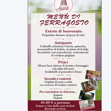
▶
7 AGOSTO 2026
CRONACA
Malore o aggressione? Sarà
l'autopsia a chiarire il giallo di Villa
Adriana
Sarà affidato con ogni probabilità all'inizio
della prossima settimana l'incarico...