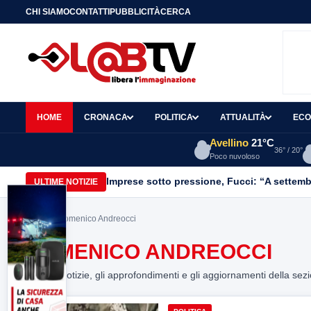
CHI SIAMO
CONTATTI
PUBBLICITÀ
CERCA
HOME
CRONACA
POLITICA
ATTUALITÀ
ECO
Avellino
21°C
36° / 20°
Poco nuvoloso
Imprese sotto pressione, Fucci: “A settemb
ULTIME NOTIZIE
Home
> Domenico Andreocci
DOMENICO ANDREOCCI
Tutte le notizie, gli approfondimenti e gli aggiornamenti della sez