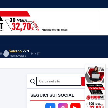
Salerno
27°C
 26°
34° / 27°
Poco nuvoloso
CERCA
Cerca
SEGUICI SUI SOCIAL
f
◎
▶