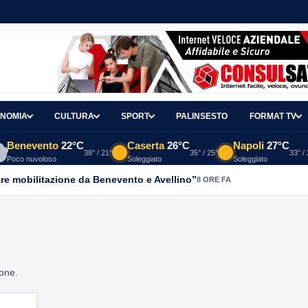
NOMIA
CULTURA
SPORT
PALINSESTO
FORMAT TV
Benevento
22°C
Caserta
26°C
Napoli
27°C
38° / 21°
35° / 25°
33° /
Poco nuvoloso
Soleggiato
Soleggiato
re mobilitazione da Benevento e Avellino”
8 ORE FA
ione.