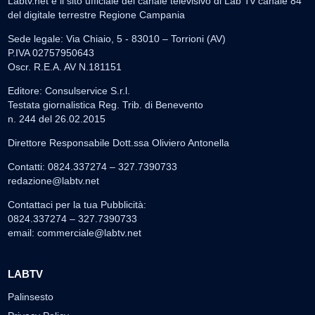
Labtv.net è il sito ufficiale del canale televisivo di Lab Tv canale 84
del digitale terrestre Regione Campania
Sede legale: Via Chiaio, 5 - 83010 – Torrioni (AV)
P.IVA 02757950643
Oscr. R.E.A. AV N.181151
Editore: Consulservice S.r.l.
Testata giornalistica Reg. Trib. di Benevento
n. 244 del 26.02.2015
Direttore Responsabile Dott.ssa Oliviero Antonella
Contatti: 0824.337274 – 327.7390733
redazione@labtv.net
Contattaci per la tua Pubblicità:
0824.337274 – 327.7390733
email:
commerciale@labtv.net
LABTV
Palinsesto