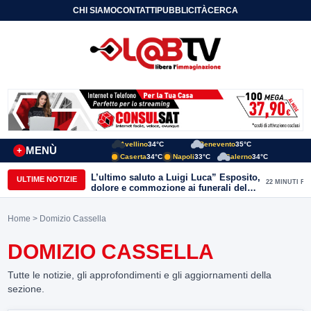
CHI SIAMO
CONTATTI
PUBBLICITÀ
CERCA
Avellino
34°C
Benevento
35°C
MENÙ
+
Caserta
34°C
Napoli
33°C
Salerno
34°C
L’ultimo saluto a Luigi Luca” Esposito,
ULTIME NOTIZIE
22 MINUTI FA
dolore e commozione ai funerali del
giornalista ucciso
Home
> Domizio Cassella
DOMIZIO CASSELLA
Tutte le notizie, gli approfondimenti e gli aggiornamenti della
sezione.