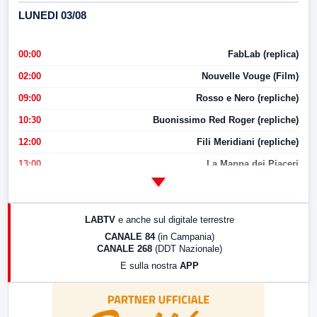
LUNEDI 03/08
00:00
FabLab (replica)
02:00
Nouvelle Vouge (Film)
09:00
Rosso e Nero (repliche)
10:30
Buonissimo Red Roger (repliche)
12:00
Fili Meridiani (repliche)
13:00
La Mappa dei Piaceri
14:00
LabNews
17:00
LabNews (replica)
LABTV
e anche sul digitale terrestre
18:30
Di Faccia e di Profilo (repliche)
CANALE 84
(in Campania)
CANALE 268
(DDT Nazionale)
19:30
LabNews (Diretta)
E sulla nostra
APP
21:00
Free Sport
23:00
LabNews (replica)