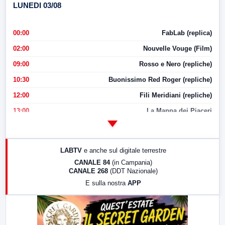
LUNEDI 03/08
00:00
FabLab (replica)
02:00
Nouvelle Vouge (Film)
09:00
Rosso e Nero (repliche)
10:30
Buonissimo Red Roger (repliche)
12:00
Fili Meridiani (repliche)
13:00
La Mappa dei Piaceri
14:00
LabNews
17:00
LabNews (replica)
LABTV
e anche sul digitale terrestre
18:30
Di Faccia e di Profilo (repliche)
CANALE 84
(in Campania)
CANALE 268
(DDT Nazionale)
19:30
LabNews (Diretta)
E sulla nostra
APP
21:00
Free Sport
23:00
LabNews (replica)