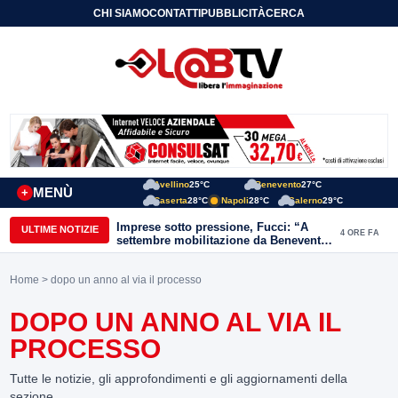
CHI SIAMO
CONTATTI
PUBBLICITÀ
CERCA
Avellino
25°C
Benevento
27°C
MENÙ
+
Caserta
28°C
Napoli
28°C
Salerno
29°C
Imprese sotto pressione, Fucci: “A
ULTIME NOTIZIE
4 ORE FA
settembre mobilitazione da Benevento
e Avellino”
Home
> dopo un anno al via il processo
DOPO UN ANNO AL VIA IL
PROCESSO
Tutte le notizie, gli approfondimenti e gli aggiornamenti della
sezione.