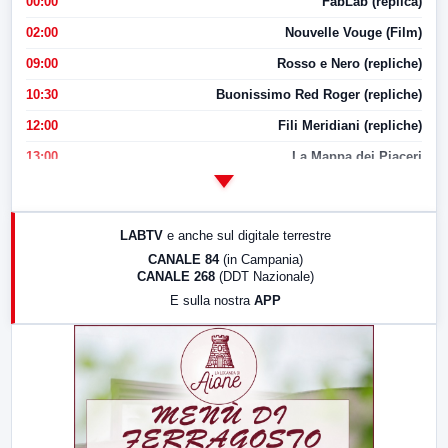
00:00
FabLab (replica)
02:00
Nouvelle Vouge (Film)
09:00
Rosso e Nero (repliche)
10:30
Buonissimo Red Roger (repliche)
12:00
Fili Meridiani (repliche)
13:00
La Mappa dei Piaceri
14:00
LabNews
17:00
LabNews (replica)
LABTV
e anche sul digitale terrestre
18:30
Di Faccia e di Profilo (repliche)
CANALE 84
(in Campania)
CANALE 268
(DDT Nazionale)
19:30
LabNews (Diretta)
E sulla nostra
APP
21:00
Free Sport
23:00
LabNews (replica)