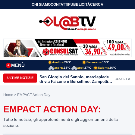
CHI SIAMO
CONTATTI
PUBBLICITÀ
CERCA
Avellino
20°C
Benevento
19°C
MENÙ
+
Caserta
24°C
Napoli
27°C
Salerno
26°C
San Giorgio del Sannio, marciapiede
ULTIME NOTIZIE
14 ORE FA
di via Falcone e Borsellino: Zampetti e
Lombardi replicano alle polemiche
Home
> EMPACT Action Day:
EMPACT ACTION DAY:
Tutte le notizie, gli approfondimenti e gli aggiornamenti della
sezione.