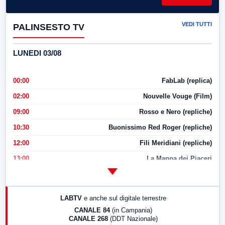
VEDI TUTTI
PALINSESTO TV
LUNEDI 03/08
00:00
FabLab (replica)
02:00
Nouvelle Vouge (Film)
09:00
Rosso e Nero (repliche)
10:30
Buonissimo Red Roger (repliche)
12:00
Fili Meridiani (repliche)
13:00
La Mappa dei Piaceri
14:00
LabNews
17:00
LabNews (replica)
LABTV
e anche sul digitale terrestre
18:30
Di Faccia e di Profilo (repliche)
CANALE 84
(in Campania)
CANALE 268
(DDT Nazionale)
19:30
LabNews (Diretta)