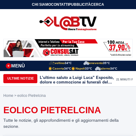
CHI SIAMO
CONTATTI
PUBBLICITÀ
CERCA
Avellino
34°C
Benevento
35°C
MENÙ
+
Caserta
34°C
Napoli
33°C
Salerno
34°C
L’ultimo saluto a Luigi Luca” Esposito,
ULTIME NOTIZIE
21 MINUTI FA
dolore e commozione ai funerali del
giornalista ucciso
Home
> eolico Pietrelcina
EOLICO PIETRELCINA
Tutte le notizie, gli approfondimenti e gli aggiornamenti della
sezione.