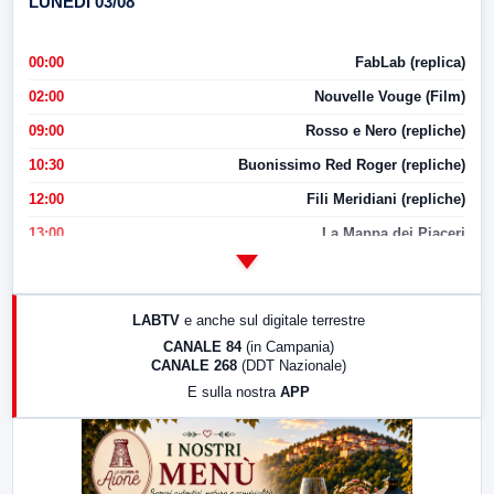
LUNEDI 03/08
00:00
FabLab (replica)
02:00
Nouvelle Vouge (Film)
09:00
Rosso e Nero (repliche)
10:30
Buonissimo Red Roger (repliche)
12:00
Fili Meridiani (repliche)
13:00
La Mappa dei Piaceri
14:00
LabNews
17:00
LabNews (replica)
LABTV
e anche sul digitale terrestre
18:30
Di Faccia e di Profilo (repliche)
CANALE 84
(in Campania)
CANALE 268
(DDT Nazionale)
19:30
LabNews (Diretta)
E sulla nostra
APP
21:00
Free Sport
23:00
LabNews (replica)