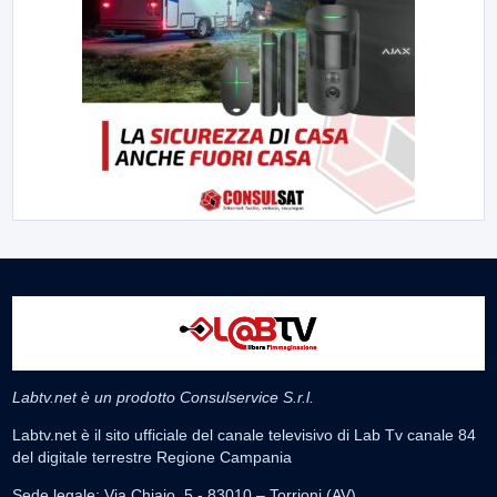
Labtv.net è un prodotto Consulservice S.r.l.
Labtv.net è il sito ufficiale del canale televisivo di Lab Tv canale 84
del digitale terrestre Regione Campania
Sede legale: Via Chiaio, 5 - 83010 – Torrioni (AV)