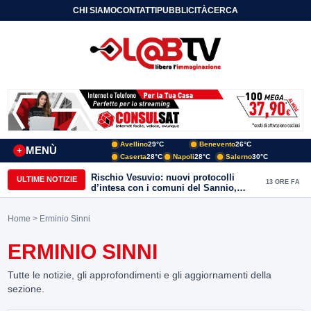
CHI SIAMO
CONTATTI
PUBBLICITÀ
CERCA
Avellino
29°C
Benevento
26°C
MENÙ
+
Caserta
28°C
Napoli
28°C
Salerno
30°C
Rischio Vesuvio: nuovi protocolli
ULTIME NOTIZIE
13 ORE FA
d’intesa con i comuni del Sannio,
firmato il protocollo con Arpaise
Home
> Erminio Sinni
ERMINIO SINNI
Tutte le notizie, gli approfondimenti e gli aggiornamenti della
sezione.