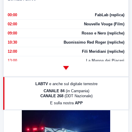
00:00
FabLab (replica)
02:00
Nouvelle Vouge (Film)
09:00
Rosso e Nero (repliche)
10:30
Buonissimo Red Roger (repliche)
12:00
Fili Meridiani (repliche)
13:00
La Mappa dei Piaceri
14:00
LabNews
17:00
LabNews (replica)
LABTV
e anche sul digitale terrestre
18:30
Di Faccia e di Profilo (repliche)
CANALE 84
(in Campania)
CANALE 268
(DDT Nazionale)
19:30
LabNews (Diretta)
E sulla nostra
APP
21:00
Free Sport
23:00
LabNews (replica)