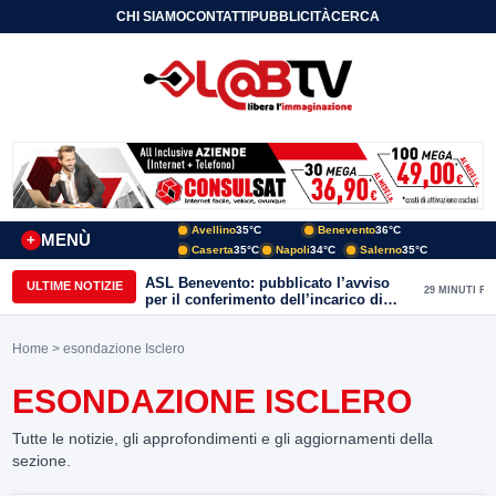
CHI SIAMO
CONTATTI
PUBBLICITÀ
CERCA
Avellino
35°C
Benevento
36°C
MENÙ
+
Caserta
35°C
Napoli
34°C
Salerno
35°C
ASL Benevento: pubblicato l’avviso
ULTIME NOTIZIE
29 MINUTI FA
per il conferimento dell’incarico di
Direttore della Unità Operativa
Complessa Cure Primarie
Home
> esondazione Isclero
ESONDAZIONE ISCLERO
Tutte le notizie, gli approfondimenti e gli aggiornamenti della
sezione.