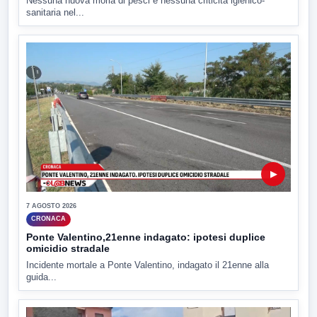
Nessuna nuova moria di pesci e nessuna criticità igienico-
sanitaria nel...
▶
7 AGOSTO 2026
CRONACA
Ponte Valentino,21enne indagato: ipotesi duplice
omicidio stradale
Incidente mortale a Ponte Valentino, indagato il 21enne alla
guida...