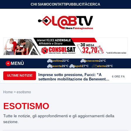
CHI SIAMO
CONTATTI
PUBBLICITÀ
CERCA
Avellino
22°C
Benevento
24°C
MENÙ
+
Caserta
26°C
Napoli
27°C
Salerno
28°C
Imprese sotto pressione, Fucci: “A
ULTIME NOTIZIE
6 ORE FA
settembre mobilitazione da Benevento
e Avellino”
Home
> esotismo
ESOTISMO
Tutte le notizie, gli approfondimenti e gli aggiornamenti della
sezione.