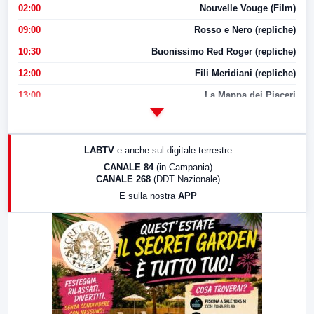
02:00
Nouvelle Vouge (Film)
09:00
Rosso e Nero (repliche)
10:30
Buonissimo Red Roger (repliche)
12:00
Fili Meridiani (repliche)
13:00
La Mappa dei Piaceri
14:00
LabNews
17:00
LabNews (replica)
LABTV
e anche sul digitale terrestre
18:30
Di Faccia e di Profilo (repliche)
CANALE 84
(in Campania)
CANALE 268
(DDT Nazionale)
19:30
LabNews (Diretta)
E sulla nostra
APP
21:00
Free Sport
23:00
LabNews (replica)