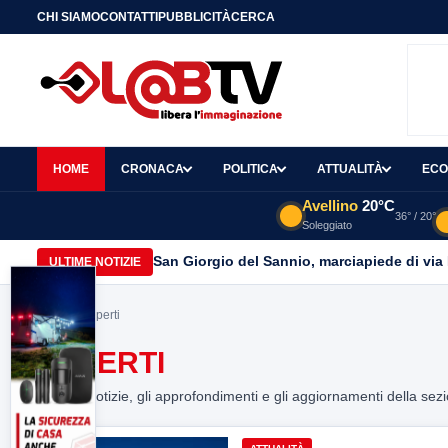
CHI SIAMO
CONTATTI
PUBBLICITÀ
CERCA
HOME
CRONACA
POLITICA
ATTUALITÀ
ECO
Avellino
20°C
36° / 20°
Soleggiato
San Giorgio del Sannio, marciapiede di via
ULTIME NOTIZIE
Home
> esperti
ESPERTI
Tutte le notizie, gli approfondimenti e gli aggiornamenti della sez