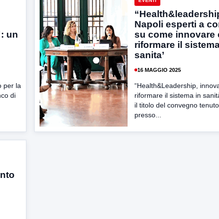
EVENTI
“Health&leadership
Napoli esperti a c
: un
su come innovare 
riformare il sistema
sanita’
16 MAGGIO 2025
o per la
“Health&Leadership, innov
nco di
riformare il sistema in sani
il titolo del convegno tenut
presso...
nto