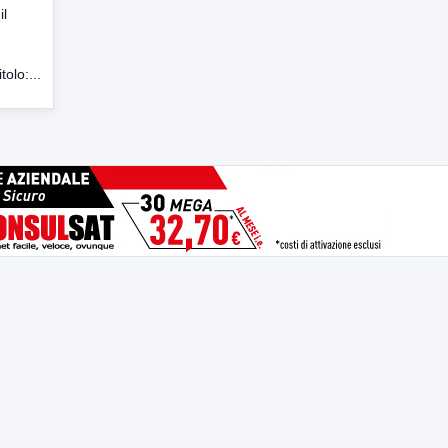
il
tolo:...