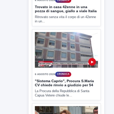
▶
6 AGOSTO 2026
CRONACA
Trovato in casa 42enne in una
pozza di sangue, giallo a viale Italia
Ritrovato senza vita il corpo di un 42enne
in un...
▶
6 AGOSTO 2026
CRONACA
"Sistema Caprio", Procura S.Maria
CV chiede rinvio a giudizio per 54
La Procura della Repubblica di Santa
Capua Vetere chiude le...