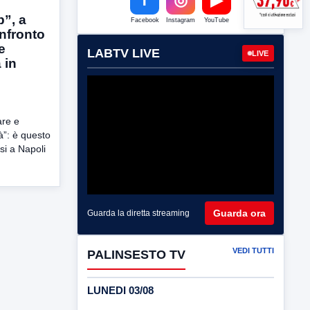
”, a
Facebook
Instagram
YouTube
onfronto
e
LABTV LIVE
LIVE
 in
are e
tà”: è questo
osi a Napoli
Guarda ora
Guarda la diretta streaming
VEDI TUTTI
PALINSESTO TV
LUNEDI 03/08