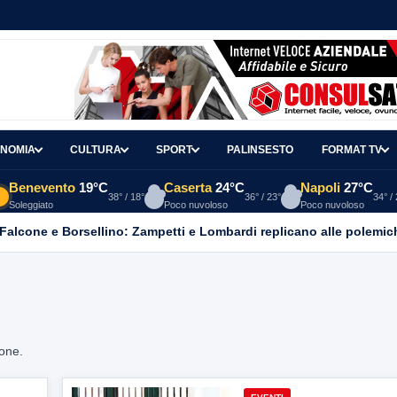
NOMIA
CULTURA
SPORT
PALINSESTO
FORMAT TV
Benevento
19°C
Caserta
24°C
Napoli
27°C
38° / 18°
36° / 23°
34° /
Soleggiato
Poco nuvoloso
Poco nuvoloso
 Falcone e Borsellino: Zampetti e Lombardi replicano alle polemic
ione.