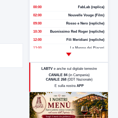
00:00
FabLab (replica)
02:00
Nouvelle Vouge (Film)
09:00
Rosso e Nero (repliche)
10:30
Buonissimo Red Roger (repliche)
12:00
Fili Meridiani (repliche)
13:00
La Mappa dei Piaceri
14:00
LabNews
17:00
LabNews (replica)
LABTV
e anche sul digitale terrestre
18:30
Di Faccia e di Profilo (repliche)
CANALE 84
(in Campania)
CANALE 268
(DDT Nazionale)
19:30
LabNews (Diretta)
E sulla nostra
APP
21:00
Free Sport
23:00
LabNews (replica)