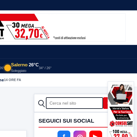
Salerno
26°C
 26°
34° / 26°
Soleggiato
he
14 ORE FA
CERCA
Cerca
SEGUICI SUI SOCIAL
f
◎
▶