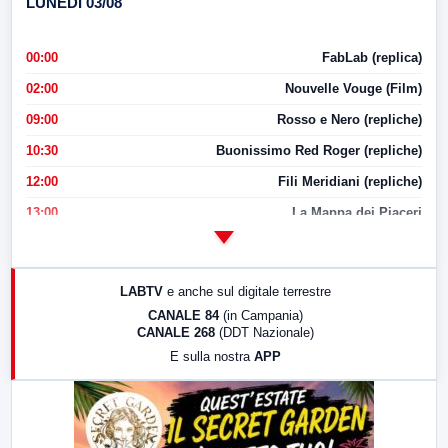
LUNEDI 03/08
00:00
FabLab (replica)
02:00
Nouvelle Vouge (Film)
09:00
Rosso e Nero (repliche)
10:30
Buonissimo Red Roger (repliche)
12:00
Fili Meridiani (repliche)
13:00
La Mappa dei Piaceri
14:00
LabNews
17:00
LabNews (replica)
LABTV
e anche sul digitale terrestre
18:30
Di Faccia e di Profilo (repliche)
CANALE 84
(in Campania)
CANALE 268
(DDT Nazionale)
19:30
LabNews (Diretta)
E sulla nostra
APP
21:00
Free Sport
23:00
LabNews (replica)