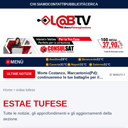
CHI SIAMO
CONTATTI
PUBBLICITÀ
CERCA
Avellino
29°C
Benevento
31°C
MENÙ
+
Caserta
31°C
Napoli
31°C
Salerno
31°C
Morte Costanzo, Marcantonio(Pd):
ULTIME NOTIZIE
37 MINUTI FA
continueremo le tue battaglie per il
Sannio
Home
> estae tufese
ESTAE TUFESE
Tutte le notizie, gli approfondimenti e gli aggiornamenti della
sezione.