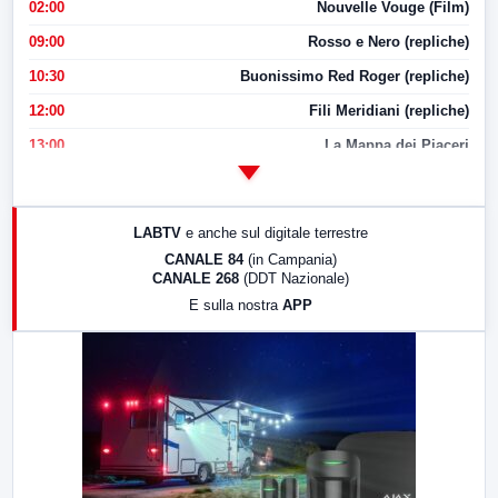
02:00
Nouvelle Vouge (Film)
09:00
Rosso e Nero (repliche)
10:30
Buonissimo Red Roger (repliche)
12:00
Fili Meridiani (repliche)
13:00
La Mappa dei Piaceri
14:00
LabNews
17:00
LabNews (replica)
LABTV
e anche sul digitale terrestre
18:30
Di Faccia e di Profilo (repliche)
CANALE 84
(in Campania)
CANALE 268
(DDT Nazionale)
19:30
LabNews (Diretta)
E sulla nostra
APP
21:00
Free Sport
23:00
LabNews (replica)