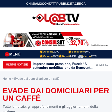
CHI SIAMO
CONTATTI
PUBBLICITÀ
CERCA
Avellino
20°C
Benevento
20°C
MENÙ
+
Caserta
25°C
Napoli
26°C
Salerno
27°C
Imprese sotto pressione, Fucci: “A
ULTIME NOTIZIE
12 ORE FA
settembre mobilitazione da Benevento
e Avellino”
Home
> Evade dai domiciliari per un caffè
EVADE DAI DOMICILIARI PER
UN CAFFÈ
Tutte le notizie, gli approfondimenti e gli aggiornamenti della
sezione.