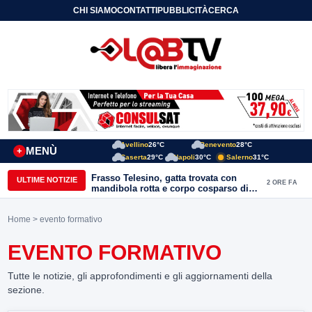
CHI SIAMO
CONTATTI
PUBBLICITÀ
CERCA
Avellino
26°C
Benevento
28°C
MENÙ
+
Caserta
29°C
Napoli
30°C
Salerno
31°C
Frasso Telesino, gatta trovata con
ULTIME NOTIZIE
2 ORE FA
mandibola rotta e corpo cosparso di
colla: “Atto di inaudita crudeltà”
Home
> evento formativo
EVENTO FORMATIVO
Tutte le notizie, gli approfondimenti e gli aggiornamenti della
sezione.