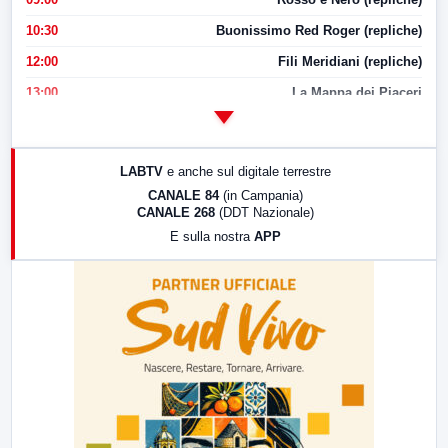
10:30
Buonissimo Red Roger (repliche)
12:00
Fili Meridiani (repliche)
13:00
La Mappa dei Piaceri
14:00
LabNews
17:00
LabNews (replica)
LABTV
e anche sul digitale terrestre
18:30
Di Faccia e di Profilo (repliche)
CANALE 84
(in Campania)
CANALE 268
(DDT Nazionale)
19:30
LabNews (Diretta)
E sulla nostra
APP
21:00
Free Sport
23:00
LabNews (replica)