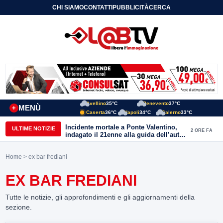
CHI SIAMO
CONTATTI
PUBBLICITÀ
CERCA
Avellino
35°C
Benevento
37°C
MENÙ
+
Caserta
36°C
Napoli
34°C
Salerno
33°C
Incidente mortale a Ponte Valentino,
ULTIME NOTIZIE
2 ORE FA
indagato il 21enne alla guida dell’auto:
ipotesi di duplice omicidio stradale
Home
> ex bar frediani
EX BAR FREDIANI
Tutte le notizie, gli approfondimenti e gli aggiornamenti della
sezione.