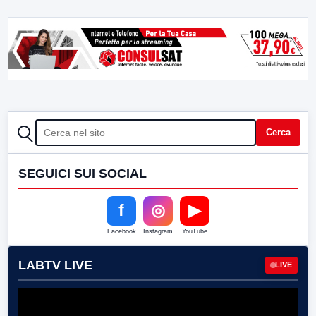
CERCA
Cerca
SEGUICI SUI SOCIAL
f
◎
▶
Facebook
Instagram
YouTube
LABTV LIVE
LIVE