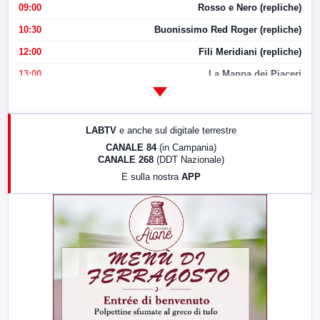
09:00
Rosso e Nero (repliche)
10:30
Buonissimo Red Roger (repliche)
12:00
Fili Meridiani (repliche)
13:00
La Mappa dei Piaceri
14:00
LabNews
17:00
LabNews (replica)
LABTV
e anche sul digitale terrestre
18:30
Di Faccia e di Profilo (repliche)
CANALE 84
(in Campania)
CANALE 268
(DDT Nazionale)
19:30
LabNews (Diretta)
E sulla nostra
APP
21:00
Free Sport
23:00
LabNews (replica)