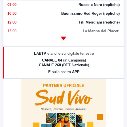
09:00
Rosso e Nero (repliche)
10:30
Buonissimo Red Roger (repliche)
12:00
Fili Meridiani (repliche)
13:00
La Mappa dei Piaceri
14:00
LabNews
17:00
LabNews (replica)
LABTV
e anche sul digitale terrestre
18:30
Di Faccia e di Profilo (repliche)
CANALE 84
(in Campania)
CANALE 268
(DDT Nazionale)
19:30
LabNews (Diretta)
E sulla nostra
APP
21:00
Free Sport
23:00
LabNews (replica)