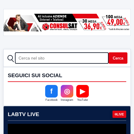
CERCA
Cerca
SEGUICI SUI SOCIAL
f
◎
▶
Facebook
Instagram
YouTube
LABTV LIVE
LIVE