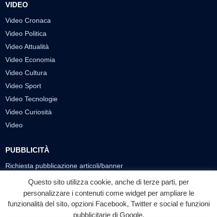
VIDEO
Video Cronaca
Video Politica
Video Attualità
Video Economia
Video Cultura
Video Sport
Video Tecnologie
Video Curiosità
Video
PUBBLICITÀ
Richiesta pubblicazione articoli/banner
Questo sito utilizza cookie, anche di terze parti, per
SEGUICI SUI SOCIAL
personalizzare i contenuti come widget per ampliare le
f
◎
▶
funzionalità del sito, opzioni Facebook, Twitter e social e funzioni
pubblicitarie di Google.