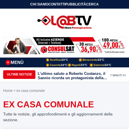
CHI SIAMO
CONTATTI
PUBBLICITÀ
CERCA
Avellino
33°C
Benevento
34°C
MENÙ
+
Caserta
34°C
Napoli
33°C
Salerno
34°C
L’ultimo saluto a Roberto Costanzo, il
ULTIME NOTIZIE
7 MINUTI FA
Sannio ricorda un protagonista della
politica e delle aree interne
Home
> ex casa comunale
EX CASA COMUNALE
Tutte le notizie, gli approfondimenti e gli aggiornamenti della
sezione.