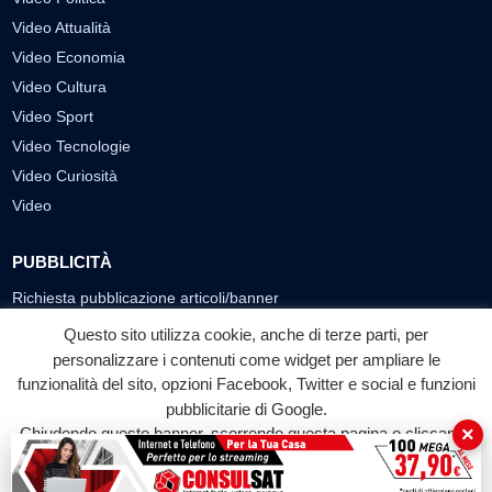
Video Attualità
Video Economia
Video Cultura
Video Sport
Video Tecnologie
Video Curiosità
Video
PUBBLICITÀ
Richiesta pubblicazione articoli/banner
Questo sito utilizza cookie, anche di terze parti, per
SEGUICI SUI SOCIAL
personalizzare i contenuti come widget per ampliare le
f
◎
▶
funzionalità del sito, opzioni Facebook, Twitter e social e funzioni
pubblicitarie di Google.
Facebook
Instagram
YouTube
×
Chiudendo questo banner, scorrendo questa pagina o cliccando
su qualunque suo elemento acconsenti all'uso dei cookie.
© 2026 LABTV - Tutti i diritti riservati