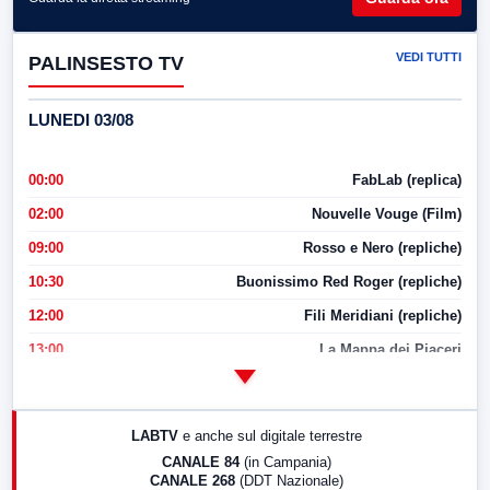
VEDI TUTTI
PALINSESTO TV
LUNEDI 03/08
00:00
FabLab (replica)
02:00
Nouvelle Vouge (Film)
09:00
Rosso e Nero (repliche)
10:30
Buonissimo Red Roger (repliche)
12:00
Fili Meridiani (repliche)
13:00
La Mappa dei Piaceri
14:00
LabNews
17:00
LabNews (replica)
LABTV
e anche sul digitale terrestre
18:30
Di Faccia e di Profilo (repliche)
CANALE 84
(in Campania)
CANALE 268
(DDT Nazionale)
19:30
LabNews (Diretta)