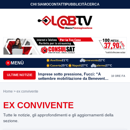
CHI SIAMO
CONTATTI
PUBBLICITÀ
CERCA
Avellino
21°C
Benevento
22°C
MENÙ
+
Caserta
25°C
Napoli
27°C
Salerno
27°C
Imprese sotto pressione, Fucci: “A
ULTIME NOTIZIE
10 ORE FA
settembre mobilitazione da Benevento
e Avellino”
Home
> ex convivente
EX CONVIVENTE
Tutte le notizie, gli approfondimenti e gli aggiornamenti della
sezione.