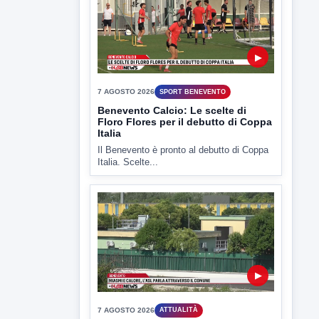
▶
7 AGOSTO 2026
SPORT BENEVENTO
Benevento Calcio: Le scelte di
Floro Flores per il debutto di Coppa
Italia
Il Benevento è pronto al debutto di Coppa
Italia. Scelte...
▶
7 AGOSTO 2026
ATTUALITÀ
Miasmi e Calore, l'ASL parla
attraverso il Comune
Nessuna nuova moria di pesci e nessuna
criticità igienico-sanitaria nel...