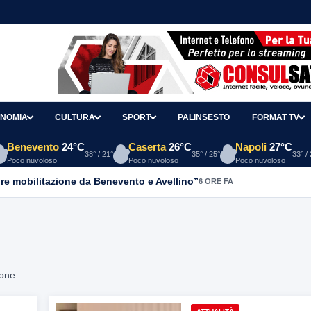
NOMIA
CULTURA
SPORT
PALINSESTO
FORMAT TV
Benevento
24°C
Caserta
26°C
Napoli
27°C
38° / 21°
35° / 25°
33° /
Poco nuvoloso
Poco nuvoloso
Poco nuvoloso
re mobilitazione da Benevento e Avellino”
6 ORE FA
ione.