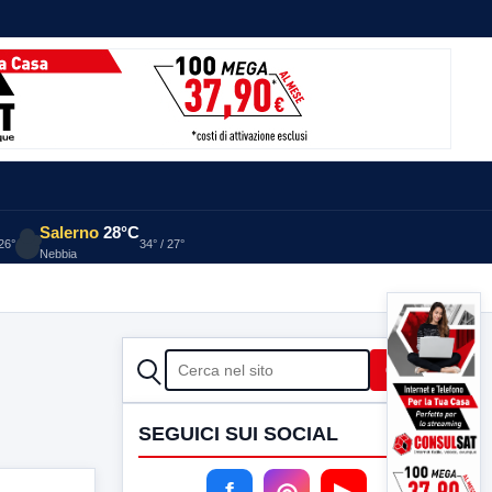
Salerno
28°C
 26°
34° / 27°
Nebbia
CERCA
Cerca
SEGUICI SUI SOCIAL
f
◎
▶