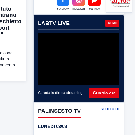
ituto
Facebook
Instagram
YouTube
ntrano
ischietto
LABTV LIVE
LIVE
port
e”
cazione
tituto
enevento
Guarda ora
Guarda la diretta streaming
VEDI TUTTI
PALINSESTO TV
LUNEDI 03/08