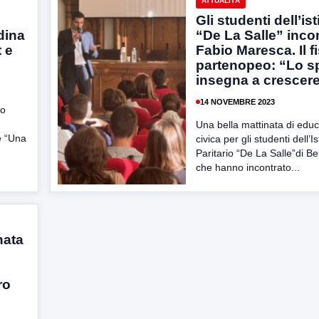
ATTUALITÀ
Gli studenti dell’ist
dina
“De La Salle” inco
t e
Fabio Maresca. Il f
partenopeo: “Lo s
insegna a crescer
14 NOVEMBRE 2023
io
Una bella mattinata di edu
e “Una
civica per gli studenti dell’Is
Paritario “De La Salle”di B
che hanno incontrato...
nata
ro