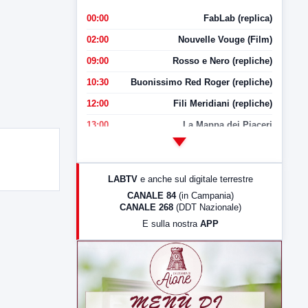
00:00
FabLab (replica)
02:00
Nouvelle Vouge (Film)
09:00
Rosso e Nero (repliche)
10:30
Buonissimo Red Roger (repliche)
12:00
Fili Meridiani (repliche)
13:00
La Mappa dei Piaceri
14:00
LabNews
17:00
LabNews (replica)
LABTV
e anche sul digitale terrestre
18:30
Di Faccia e di Profilo (repliche)
CANALE 84
(in Campania)
CANALE 268
(DDT Nazionale)
19:30
LabNews (Diretta)
E sulla nostra
APP
21:00
Free Sport
23:00
LabNews (replica)