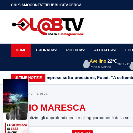
CHI SIAMO
CONTATTI
PUBBLICITÀ
CERCA
HOME
CRONACA
POLITICA
ATTUALITÀ
ECO
Avellino
22°C
36° / 21°
Poco nuvoloso
Imprese sotto pressione, Fucci: “A settemb
ULTIME NOTIZIE
Home
> fabio maresca
FABIO MARESCA
Tutte le notizie, gli approfondimenti e gli aggiornamenti della sez