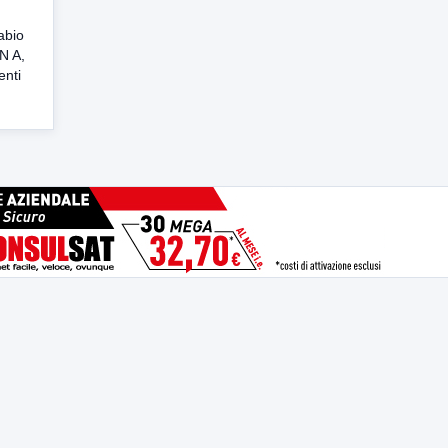
abio
AN A,
enti