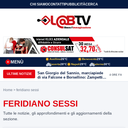
CHI SIAMO
CONTATTI
PUBBLICITÀ
CERCA
Avellino
26°C
Benevento
29°C
MENÙ
+
Caserta
28°C
Napoli
29°C
Salerno
30°C
San Giorgio del Sannio, marciapiede
ULTIME NOTIZIE
4 ORE FA
di via Falcone e Borsellino: Zampetti e
Lombardi replicano alle polemiche
Home
> feridiano sessi
FERIDIANO SESSI
Tutte le notizie, gli approfondimenti e gli aggiornamenti della
sezione.