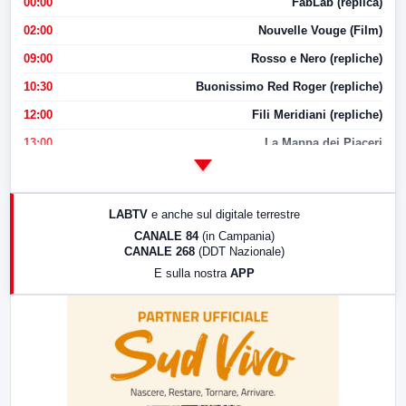
00:00
FabLab (replica)
02:00
Nouvelle Vouge (Film)
09:00
Rosso e Nero (repliche)
10:30
Buonissimo Red Roger (repliche)
12:00
Fili Meridiani (repliche)
13:00
La Mappa dei Piaceri
14:00
LabNews
17:00
LabNews (replica)
LABTV
e anche sul digitale terrestre
18:30
Di Faccia e di Profilo (repliche)
CANALE 84
(in Campania)
CANALE 268
(DDT Nazionale)
19:30
LabNews (Diretta)
E sulla nostra
APP
21:00
Free Sport
23:00
LabNews (replica)