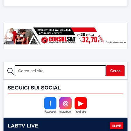
CERCA
Cerca
SEGUICI SUI SOCIAL
f
◎
▶
Facebook
Instagram
YouTube
LABTV LIVE
LIVE