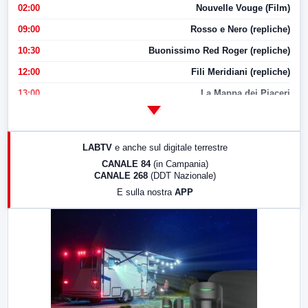
02:00
Nouvelle Vouge (Film)
09:00
Rosso e Nero (repliche)
10:30
Buonissimo Red Roger (repliche)
12:00
Fili Meridiani (repliche)
13:00
La Mappa dei Piaceri
14:00
LabNews
17:00
LabNews (replica)
LABTV
e anche sul digitale terrestre
18:30
Di Faccia e di Profilo (repliche)
CANALE 84
(in Campania)
CANALE 268
(DDT Nazionale)
19:30
LabNews (Diretta)
E sulla nostra
APP
21:00
Free Sport
23:00
LabNews (replica)