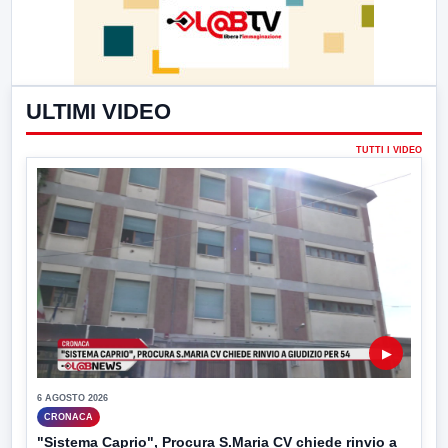
ULTIMI VIDEO
TUTTI I VIDEO
▶
6 AGOSTO 2026
CRONACA
"Sistema Caprio", Procura S.Maria CV chiede rinvio a