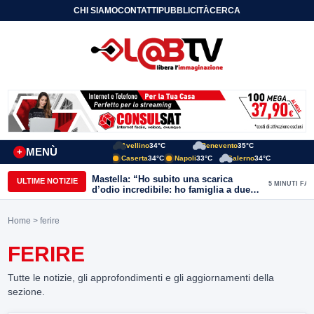
CHI SIAMO
CONTATTI
PUBBLICITÀ
CERCA
Avellino
34°C
Benevento
35°C
MENÙ
+
Caserta
34°C
Napoli
33°C
Salerno
34°C
Mastella: “Ho subito una scarica
ULTIME NOTIZIE
5 MINUTI FA
d’odio incredibile: ho famiglia a due
passi dal Calore”
Home
> ferire
FERIRE
Tutte le notizie, gli approfondimenti e gli aggiornamenti della
sezione.