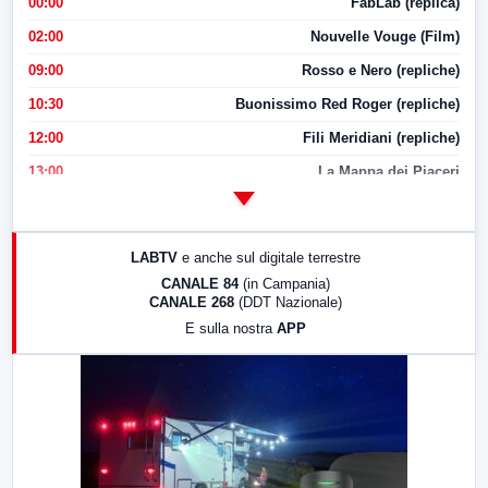
00:00
FabLab (replica)
02:00
Nouvelle Vouge (Film)
09:00
Rosso e Nero (repliche)
10:30
Buonissimo Red Roger (repliche)
12:00
Fili Meridiani (repliche)
13:00
La Mappa dei Piaceri
14:00
LabNews
17:00
LabNews (replica)
LABTV
e anche sul digitale terrestre
18:30
Di Faccia e di Profilo (repliche)
CANALE 84
(in Campania)
CANALE 268
(DDT Nazionale)
19:30
LabNews (Diretta)
E sulla nostra
APP
21:00
Free Sport
23:00
LabNews (replica)