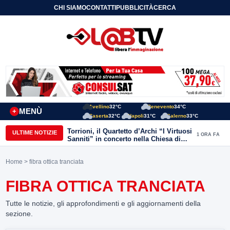
CHI SIAMO
CONTATTI
PUBBLICITÀ
CERCA
Avellino
32°C
Benevento
34°C
MENÙ
+
Caserta
32°C
Napoli
31°C
Salerno
33°C
Torrioni, il Quartetto d’Archi “I Virtuosi
ULTIME NOTIZIE
1 ORA FA
Sanniti” in concerto nella Chiesa di
San Michele Arcangelo
Home
> fibra ottica tranciata
FIBRA OTTICA TRANCIATA
Tutte le notizie, gli approfondimenti e gli aggiornamenti della
sezione.