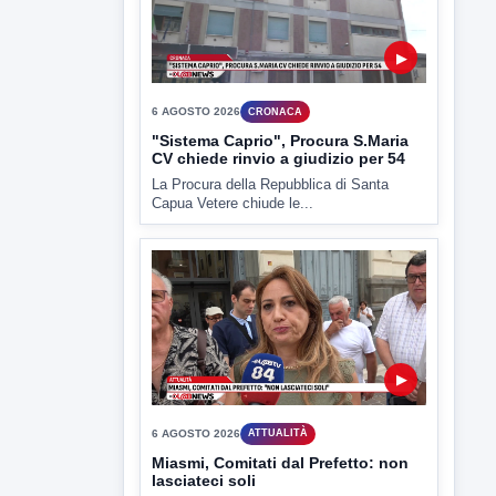
6 AGOSTO 2026
CRONACA
Trovato in casa 42enne in una
pozza di sangue, giallo a viale Italia
Ritrovato senza vita il corpo di un 42enne
in un...
▶
6 AGOSTO 2026
CRONACA
"Sistema Caprio", Procura S.Maria
CV chiede rinvio a giudizio per 54
La Procura della Repubblica di Santa
Capua Vetere chiude le...