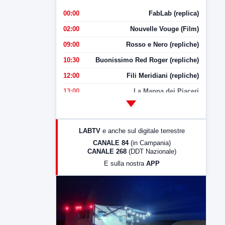
00:00
FabLab (replica)
02:00
Nouvelle Vouge (Film)
09:00
Rosso e Nero (repliche)
10:30
Buonissimo Red Roger (repliche)
12:00
Fili Meridiani (repliche)
13:00
La Mappa dei Piaceri
14:00
LabNews
17:00
LabNews (replica)
LABTV
e anche sul digitale terrestre
18:30
Di Faccia e di Profilo (repliche)
CANALE 84
(in Campania)
CANALE 268
(DDT Nazionale)
19:30
LabNews (Diretta)
E sulla nostra
APP
21:00
Free Sport
23:00
LabNews (replica)