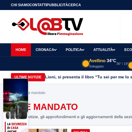
CHI SIAMO
CONTATTI
PUBBLICITÀ
CERCA
HOME
CRONACA
POLITICA
ATTUALITÀ
ECO
Avellino
34°C
36° / 19°
Soleggiato
Lioni, si presenta il libro “Tu sei per me l
ULTIME NOTIZIE
Home
> fine mandato
FINE MANDATO
Tutte le notizie, gli approfondimenti e gli aggiornamenti della sez