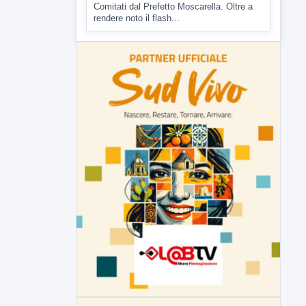
▶
6 AGOSTO 2026
ATTUALITÀ
Miasmi, Comitati dal Prefetto: non
lasciateci soli
Comitati dal Prefetto Moscarella. Oltre a
rendere noto il flash...