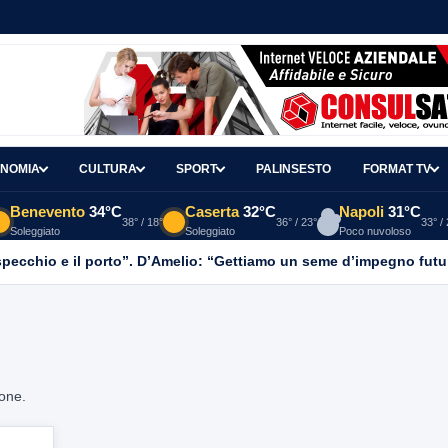
NOMIA
CULTURA
SPORT
PALINSESTO
FORMAT TV
Benevento
34°C
Caserta
32°C
Napoli
31°C
38° / 18°
36° / 23°
33° /
Soleggiato
Soleggiato
Poco nuvoloso
o specchio e il porto”. D’Amelio: “Gettiamo un seme d’impegno futur
ione.