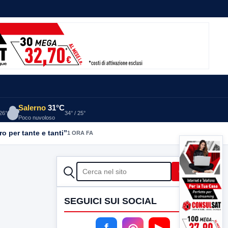
Salerno
31°C
 26°
34° / 25°
Poco nuvoloso
o per tante e tanti”
1 ORA FA
CERCA
Cerca
SEGUICI SUI SOCIAL
f
◎
▶