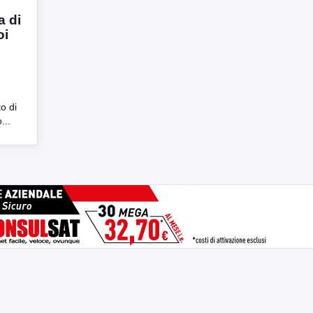
a di
oi
to di
...