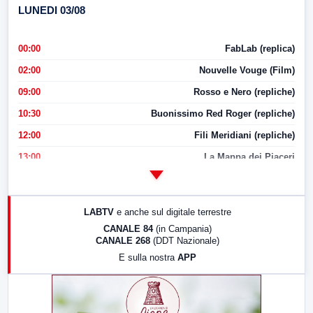
LUNEDI 03/08
00:00
FabLab (replica)
02:00
Nouvelle Vouge (Film)
09:00
Rosso e Nero (repliche)
10:30
Buonissimo Red Roger (repliche)
12:00
Fili Meridiani (repliche)
13:00
La Mappa dei Piaceri
14:00
LabNews
17:00
LabNews (replica)
LABTV
e anche sul digitale terrestre
18:30
Di Faccia e di Profilo (repliche)
CANALE 84
(in Campania)
CANALE 268
(DDT Nazionale)
19:30
LabNews (Diretta)
E sulla nostra
APP
21:00
Free Sport
23:00
LabNews (replica)