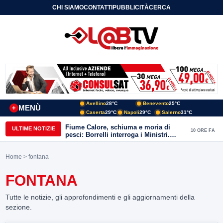
CHI SIAMO
CONTATTI
PUBBLICITÀ
CERCA
Avellino
28°C
Benevento
25°C
MENÙ
+
Caserta
29°C
Napoli
29°C
Salerno
31°C
Fiume Calore, schiuma e moria di
ULTIME NOTIZIE
10 ORE FA
pesci: Borrelli interroga i Ministri.
“Benevento paga l’assenza del
depuratore
Home
> fontana
FONTANA
Tutte le notizie, gli approfondimenti e gli aggiornamenti della
sezione.