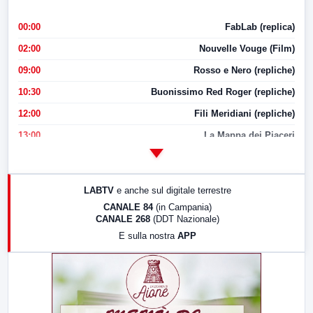
00:00
FabLab (replica)
02:00
Nouvelle Vouge (Film)
09:00
Rosso e Nero (repliche)
10:30
Buonissimo Red Roger (repliche)
12:00
Fili Meridiani (repliche)
13:00
La Mappa dei Piaceri
14:00
LabNews
17:00
LabNews (replica)
LABTV
e anche sul digitale terrestre
18:30
Di Faccia e di Profilo (repliche)
CANALE 84
(in Campania)
CANALE 268
(DDT Nazionale)
19:30
LabNews (Diretta)
E sulla nostra
APP
21:00
Free Sport
23:00
LabNews (replica)