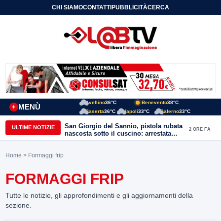
CHI SIAMO
CONTATTI
PUBBLICITÀ
CERCA
Avellino
36°C
Benevento
38°C
MENÙ
+
Caserta
36°C
Napoli
33°C
Salerno
33°C
San Giorgio del Sannio, pistola rubata
ULTIME NOTIZIE
2 ORE FA
nascosta sotto il cuscino: arrestata
51enne
Home
> Formaggi frip
FORMAGGI FRIP
Tutte le notizie, gli approfondimenti e gli aggiornamenti della
sezione.