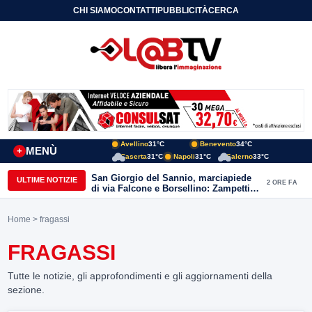
CHI SIAMO
CONTATTI
PUBBLICITÀ
CERCA
Avellino
31°C
Benevento
34°C
MENÙ
+
Caserta
31°C
Napoli
31°C
Salerno
33°C
San Giorgio del Sannio, marciapiede
ULTIME NOTIZIE
2 ORE FA
di via Falcone e Borsellino: Zampetti e
Lombardi replicano alle polemiche
Home
> fragassi
FRAGASSI
Tutte le notizie, gli approfondimenti e gli aggiornamenti della
sezione.