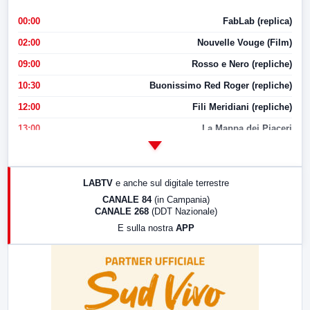
00:00
FabLab (replica)
02:00
Nouvelle Vouge (Film)
09:00
Rosso e Nero (repliche)
10:30
Buonissimo Red Roger (repliche)
12:00
Fili Meridiani (repliche)
13:00
La Mappa dei Piaceri
14:00
LabNews
17:00
LabNews (replica)
LABTV
e anche sul digitale terrestre
18:30
Di Faccia e di Profilo (repliche)
CANALE 84
(in Campania)
CANALE 268
(DDT Nazionale)
19:30
LabNews (Diretta)
E sulla nostra
APP
21:00
Free Sport
23:00
LabNews (replica)