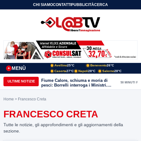
CHI SIAMO
CONTATTI
PUBBLICITÀ
CERCA
Avellino
25°C
Benevento
26°C
MENÙ
+
Caserta
27°C
Napoli
28°C
Salerno
28°C
Fiume Calore, schiuma e moria di
ULTIME NOTIZIE
50 MINUTI FA
pesci: Borrelli interroga i Ministri.
“Benevento paga l’assenza del
depuratore
Home
> Francesco Creta
FRANCESCO CRETA
Tutte le notizie, gli approfondimenti e gli aggiornamenti della
sezione.