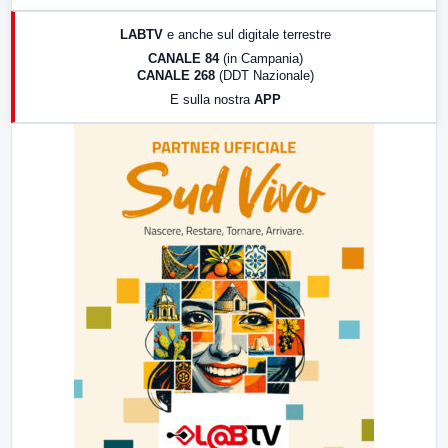
17:00
LabNews (replica)
LABTV
e anche sul digitale terrestre
18:30
Di Faccia e di Profilo (repliche)
CANALE 84
(in Campania)
CANALE 268
(DDT Nazionale)
19:30
LabNews (Diretta)
E sulla nostra
APP
21:00
Free Sport
23:00
LabNews (replica)